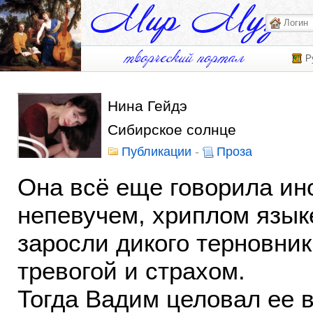
Р
Нина Гейдэ
Сибирское солнце
Публикации
-
Проза
Она всё еще говорила ино
непевучем, хриплом язык
заросли дикого терновник
тревогой и страхом.
Тогда Вадим целовал ее в