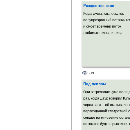
Рождественское
Когда душа, как лоскуток
полупрозрачный истончитс
и смоет времени поток
любимых голоса и лица;...
219
Под пеплом
Они встречались уже полгод
раз, когда Даур говорил Юль
через час» – её окатывало 
первозданной сладостной о
сердце на мгновение остан
потом как будто срывалось 