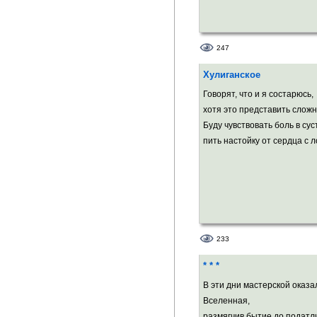
Член Объединения
(ОРЛФ).
247
Хулиганское
Член Международн
Говорят, что и я состарюсь,
хотя это представить сложн
(МАПП)
Буду чувствовать боль в сус
пить настойку от сердца с ло
Председатель Евр
созданного в Копе
людей независимо
музыкантов, худож
233
* * *
Лауреат литератур
В эти дни мастерской оказа
(проза), «Русский 
Вселенная,
2014» (поэзия), «
размягчив бытие до податл