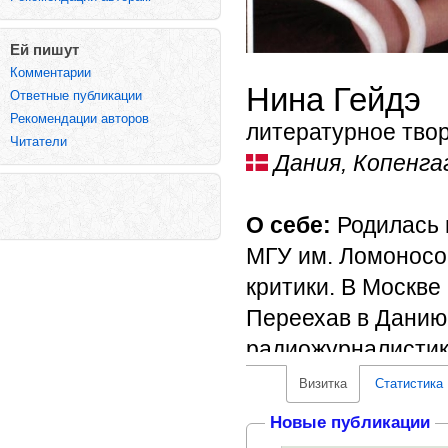
Ей пишут
Комментарии
Нина Гейдэ
Ответные публикации
Рекомендации авторов
литературное твор
Читатели
Дания, Копенга
О себе:
Родилась 
МГУ им. Ломоносо
критики. В Москве
Переехав в Данию 
радиожурналистик
радиостанциями («
Визитка
Статистика
Новые публикации
Несколько лет вог