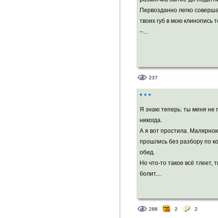
Первозданно легко соверш
«Славянские тради
твоих губ в мою клинопись т
конкурса русской 
–...
номинации «Своб
В сентябре 2013 г
237
незабудки» с моим
* * *
В декабре 2013 г.
Я знаю теперь: ты меня не
стихов и переводо
никогда.
А я вот простила. Малярною
(M.: Нонпарелъ, 20
прошлись без разбору по к
обид.
Регистрация:
5 ию
Но что-то такое всё тлеет, 
болит....
288
2
2