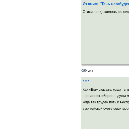
Из книги "Тень незабудк
была главным ред
Стихи представлены по ци
публицистического
«Новый Берег». П
(Всемирная Ассоц
странах.Основной
информационная п
поддержка развити
пространства, пре
244
* * *
Параллельно с жу
Как «Вы» сказать, когда ты в
творчеством. Стих
посланник с берегов души м
куда так труден путь и бес
(Россия), ”Literar
в житейской суете семи море
(«Израиль), «Бере
"Письмена" (Лавти