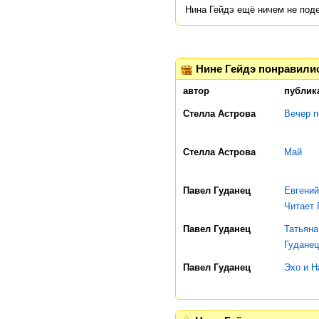
Нина Гейдэ ещё ничем не под
Нине Гейдэ понравили
автор
публик
Стелла Астрова
Вечер п
Стелла Астрова
Май
Павел Гуданец
Евгений
Читает 
Павел Гуданец
Татьяна
Гуданец
Павел Гуданец
Эхо и Н