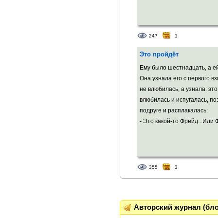
247
1
Это пройдёт
Ему было шестнадцать, а ей
Она узнала его с первого в
не влюбилась, а узнала: эт
влюбилась и испугалась, п
подруге и расплакалась:
- Это какой-то Фрейд...Или Ф
355
3
Авторский журнал (бло