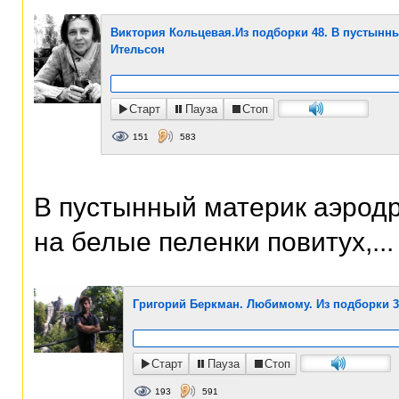
Виктория Кольцевая.Из подборки 48. В пустынн
Ительсон
Старт
Пауза
Стоп
151
583
В пустынный материк аэрод
на белые пеленки повитух,...
Григорий Беркман. Любимому. Из подборки 3
Старт
Пауза
Стоп
193
591