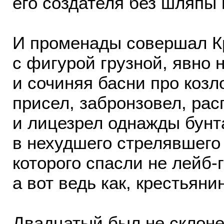
его создателя без шляпы 
И променады совершал 
с фигурой грузной, явно 
и сочиняя басни про козл
присел, забронзовел, рас
и лицезрел однажды бунт
в нехудшего стрелявшего
которого спасли не лейб-
а вот ведь как, крестьян
Двадцатый был не склоне