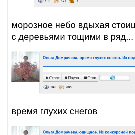
183
571
1
морозное небо вдыхая стои
с деревьями тощими в ряд...
Ольга Домрачева. время глухих снегов. Из по
Старт
Пауза
Стоп
194
685
время глухих снегов
Ольга Домрачева.юдищное. Из конкурсной под