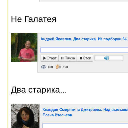
Не Галатея
Андрей Яковлев. Два старика. Из подборки 64
Старт
Пауза
Стоп
168
590
Два старика...
Клавдия Смирягина-Дмитриева. Над вымышле
Елена Ительсон