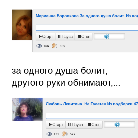
Марианна Боровкова.За одного душа болит. Из по
Старт
Пауза
Стоп
166
639
за одного душа болит,
другого руки обнимают,...
Любовь Левитина. Не Галатея.Из подборки 47
Старт
Пауза
Стоп
171
599