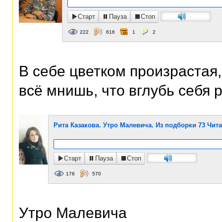
Старт
Пауза
Стоп
222
616
1
2
В себе цветком произрастая,
всё мнишь, что вглубь себя р
Рита Казакова. Утро Малевича. Из подборки 73 Чит
Старт
Пауза
Стоп
176
570
Утро Малевича