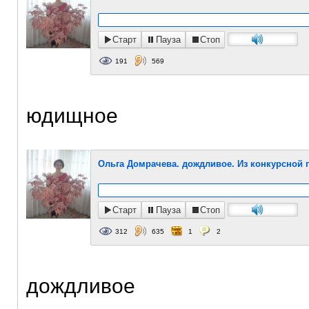
Старт
Пауза
Стоп
191
569
юдищное
Ольга Домрачева. дождливое. Из конкурсной п
Старт
Пауза
Стоп
312
635
1
2
дождливое