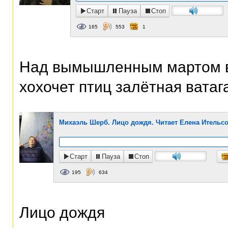
Старт
Пауза
Стоп
165
553
1
Над вымышленным мартом в
хохочет птиц залётная ватага.
Михаэль Шерб. Лицо дождя. Читает Елена Ительс
Старт
Пауза
Стоп
195
634
Лицо дождя