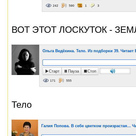
242
590
1
3
ВОТ ЭТОТ ЛОСКУТОК - ЗЕМ
Ольга Ведёхина. Тело. Из подборки 39. Читает
Старт
Пауза
Стоп
171
555
Тело
Галия Попова. В себе цветком произрастая... Ч