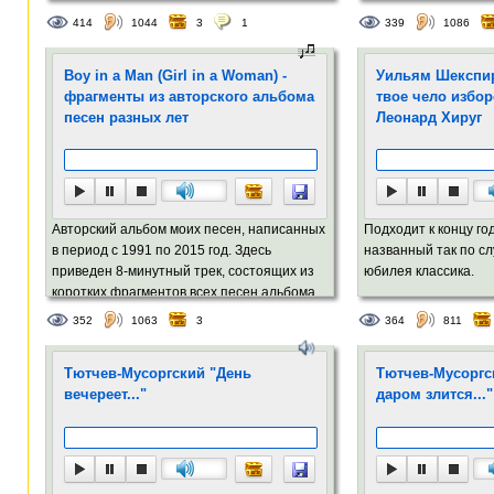
414
1044
3
1
339
1086
Boy in a Man (Girl in a Woman) -
Уильям Шекспир.
фрагменты из авторского альбома
твое чело изборо
песен разных лет
Леонард Хируг
Авторский альбом моих песен, написанных
Подходит к концу го
в период с 1991 по 2015 год. Здесь
названный так по с
приведен 8-минутный трек, состоящих из
юбилея классика.
коротких фрагментов всех песен альбома.
352
1063
3
364
811
Тютчев-Мусоргский "День
Тютчев-Мусоргс
вечереет..."
даром злится..."