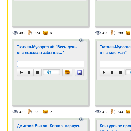
393
873
5
383
899
Тютчев-Мусоргский "Весь день
Тютчев-Мусоргс
она лежала в забытьи..."
в начале мая"
379
881
2
390
833
Дмитрий Быков. Когда я вернусь
Конкурсное про