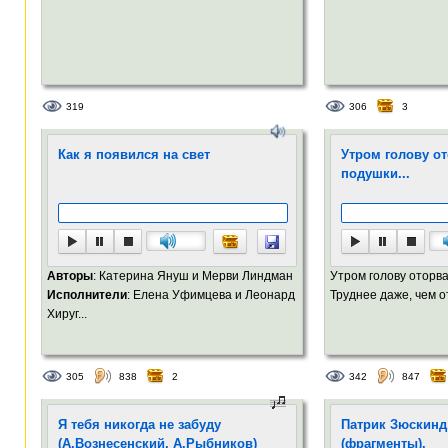
319
306
3
Как я появился на свет
Утром голову от
подушки...
Авторы
: Катерина Януш и Мерви Линдман
Утром голову оторв
Исполнители
: Елена Уфимцева и Леонард
Труднее даже, чем от
Хируг...
305
838
2
342
847
Я тебя никогда не забуду
Патрик Зюскинд
(А.Вознесенский, А.Рыбников)
(фрагменты).