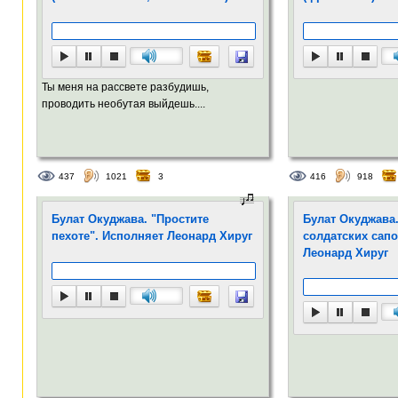
Ты меня на рассвете разбудишь,
проводить необутая выйдешь....
437
1021
3
416
918
Булат Окуджава. "Простите
Булат Окуджава.
пехоте". Исполняет Леонард Хируг
солдатских сапо
Леонард Хируг