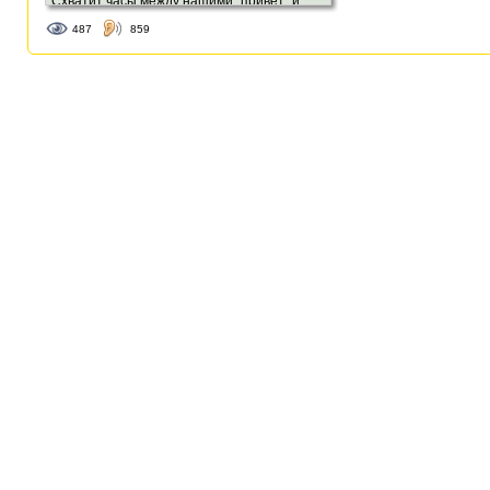
Схватит часы между нашими “привет” и
“пока”:...
487
859