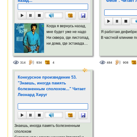
назад...
"Фиби". Читает 
Когда я вернусь назад,
мне будет уже не надо
Я работаю дефибри
Ни сквера, где листопад,
В частной клинике по
ни дома, где эстакада....
314
934
4
484
908
Конкурсное произведение 53.
"Знаешь, иногда память
болезненным сполохом..." Читает
Леонард Хируг
Знаешь, иногда память болезненным
сполохом