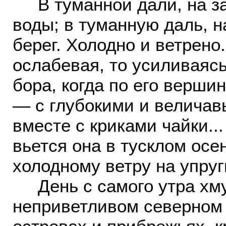
В туманной дали, на за
воды; в туманную даль, н
берег. Холодно и ветрено
ослабевая, то усиливаясь
бора, когда по его верши
— с глубокими и величав
вместе с криками чайки..
вьется она в тусклом осе
холодному ветру на упруг
День с самого утра хмур
неприветливом северном 