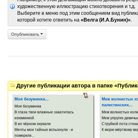
художественную иллюстрацию стихотворения и т.д.
Выберите в меню под этим сообщением вид публик
которой хотите ответить на
«Велга (И.А.Бунин)»
.
Опубликовать
Другие публикации автора в папке «Публи
Моя безуминка...
Меж волнистых х
палестинских...
Моя безуминка
В глаза твои влажные закатилась
Меж волнистых холм
изюминкой.
Меж упругих девичьи
В их чёрном зеркале
Струйкой пота стек
Мечты мои тайные вспыхнули - и
К морю мёртвому вер
померкли...