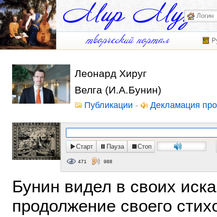
Р
Леонард Хируг
Велга (И.А.Бунин)
Публикации
-
Декламация пр
Старт
Пауза
Стоп
471
988
Бунин видел в своих иска
продолжение своего стихо