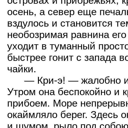
островах и прибрежьях, к
осень, а север еще печа
вздулось и становится те
необозримая равнина его
уходит в туманный просто
быстрее гонит с запада в
чайки.
— Кри-э! — жалобно и п
Утром она беспокойно и 
прибоем. Море непрерыв
окаймляло берег. Здесь о
и шумом, рыло под собою 