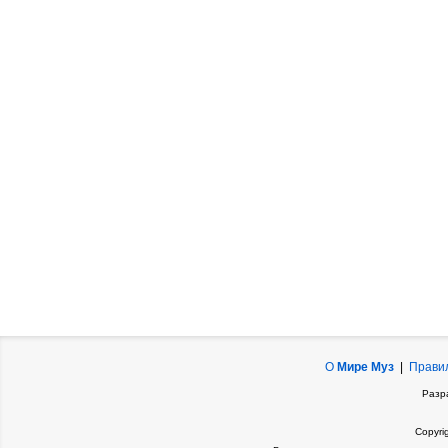
О
Мире Муз
|
Прави
Разр
Copyri