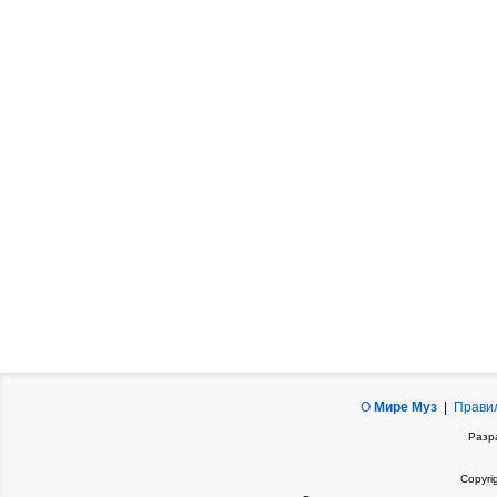
О
Мире Муз
|
Прави
Разр
Copyri