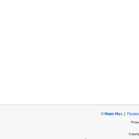
О
Мире Муз
|
Прави
Разр
Copyri