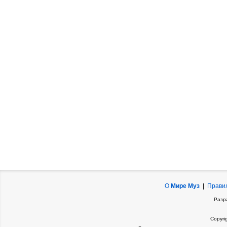
О
Мире Муз
|
Прави
Разр
Copyri