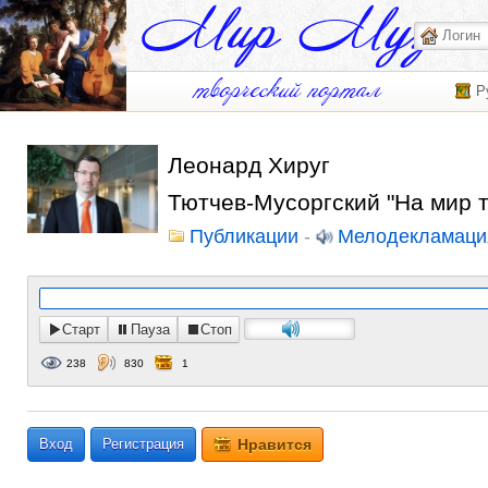
Р
Леонард Хируг
Тютчев-Мусоргский "На мир т
Публикации
-
Мелодекламаци
Старт
Пауза
Стоп
238
830
1
Вход
Регистрация
Нравится