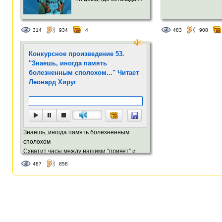
314
934
4
483
908
Конкурсное произведение 53.
"Знаешь, иногда память
болезненным сполохом..." Читает
Леонард Хируг
Знаешь, иногда память болезненным
сполохом
Схватит часы между нашими “привет” и
“пока”:...
487
858