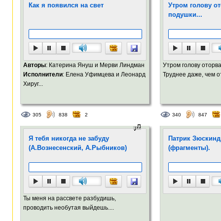
Как я появился на свет
Утром голову от
подушки...
Авторы
: Катерина Януш и Мерви Линдман
Утром голову оторв
Исполнители
: Елена Уфимцева и Леонард
Труднее даже, чем от
Хируг...
305
838
2
340
847
Я тебя никогда не забуду
Патрик Зюскинд
(А.Вознесенский, А.Рыбников)
(фрагменты).
Ты меня на рассвете разбудишь,
проводить необутая выйдешь....