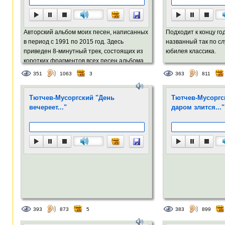
Авторский альбом моих песен, написанных
Подходит к концу го
в период с 1991 по 2015 год. Здесь
названный так по с
приведен 8-минутный трек, состоящих из
юбилея классика.
коротких фрагментов всех песен альбома.
351
1063
3
363
811
Тютчев-Мусоргский "День
Тютчев-Мусоргс
вечереет..."
даром злится..."
393
873
5
383
899