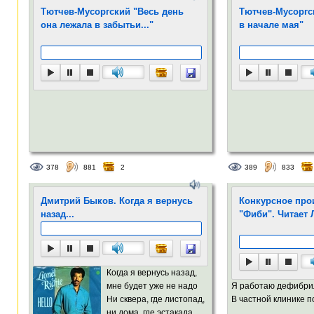
Тютчев-Мусоргский "Весь день
Тютчев-Мусоргс
она лежала в забытьи..."
в начале мая"
378
881
2
389
833
Дмитрий Быков. Когда я вернусь
Конкурсное про
назад...
"Фиби". Читает 
Когда я вернусь назад,
мне будет уже не надо
Я работаю дефибри
Ни сквера, где листопад,
В частной клинике по
ни дома, где эстакада....