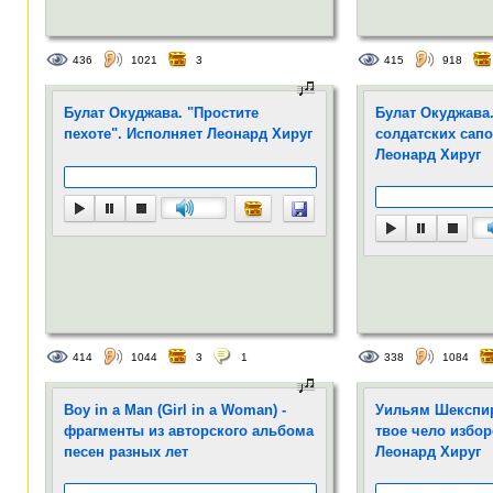
436
1021
3
415
918
Булат Окуджава. "Простите
Булат Окуджава.
пехоте". Исполняет Леонард Хируг
солдатских сапо
Леонард Хируг
414
1044
3
1
338
1084
Boy in a Man (Girl in a Woman) -
Уильям Шекспир.
фрагменты из авторского альбома
твое чело изборо
песен разных лет
Леонард Хируг