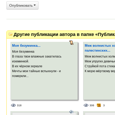
Опубликовать
Другие публикации автора в папке «Публи
Моя безуминка...
Меж волнистых х
палестинских...
Моя безуминка
В глаза твои влажные закатилась
Меж волнистых холм
изюминкой.
Меж упругих девичьи
В их чёрном зеркале
Струйкой пота стек
Мечты мои тайные вспыхнули - и
К морю мёртвому вер
померкли...
318
306
3