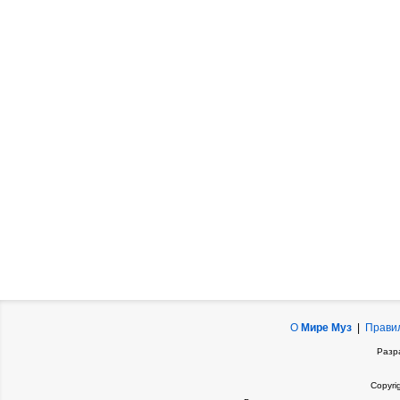
О
Мире Муз
|
Прави
Разр
Copyri