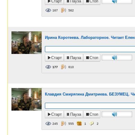
Старт
Пауза
Стоп
167
562
Ирина Коротеева. Лабораторное. Читает Елен
Старт
Пауза
Стоп
177
610
Клавдия Смирягина Дмитриева. БЕЗУМЕЦ. Чи
Старт
Пауза
Стоп
245
555
1
2