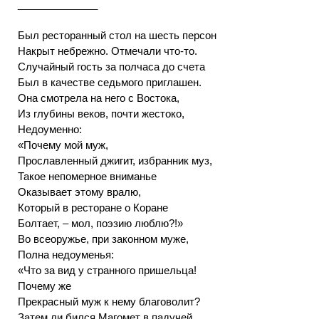
______________
Был ресторанный стол на шесть персон
Накрыт небрежно. Отмечали что-то.
Случайный гость за полчаса до счета
Был в качестве седьмого приглашен.
Она смотрела на него с Востока,
Из глубины веков, почти жестоко,
Недоуменно:
«Почему мой муж,
Прославленный джигит, избранник муз,
Такое непомерное вниманье
Оказывает этому вралю,
Который в ресторане о Коране
Болтает, – мол, поэзию люблю?!»
Во всеоружье, при законном муже,
Полна недоуменья:
«Что за вид у странного пришельца!
Почему же
Прекрасный муж к нему благоволит?
Затем ли бился Магомет в падучей,