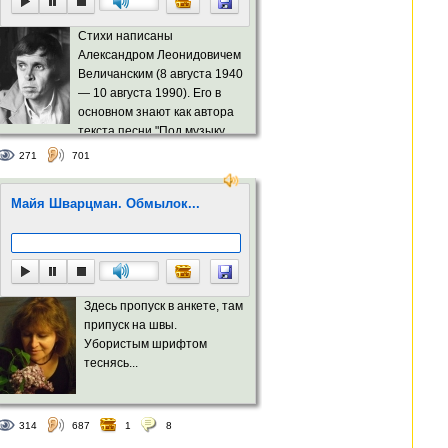
Стихи написаны
Александром Леонидовичем
Величанским (8 августа 1940
— 10 августа 1990). Его в
основном знают как автора
текста песни "Под музыку
Вивальди...". Однако стихи и переводы
271
701
Александра Величанского высоко оценивал
Майя Шварцман. Обмылок...
Здесь пропуск в анкете, там
припуск на швы.
Убористым шрифтом
теснясь...
314
687
1
8