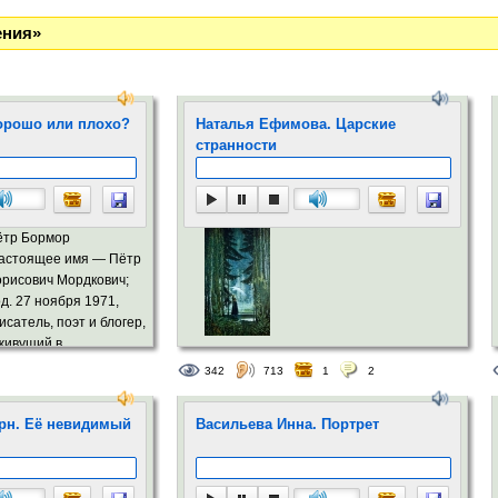
ения»
орошо или плохо?
Наталья Ефимова. Царские
странности
ётр Бормор
настоящее имя — Пётр
рисович Мордкович;
д. 27 ноября 1971,
исатель, поэт и блогер,
живущий в
творчестве заметное
342
713
1
2
рник "Игры демиург
ерн. Её невидимый
Васильева Инна. Портрет