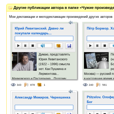
Другие публикации автора в папке «Чужие произвед
Мои декламации и мелодекламации произведений других авторов
Юрий Левитанский. Давно ли
Пётр Бормор. Х
покупали календарь...
Думаю, представлять
П
Юрия Левитанского
(
(1922 – 1996) смысла
Бо
нет. Как Пушкина и
ро
Лермонтова...
Москва) — русский п
Маяковского и Пастернака... Поэтому,
в настоящее время 
просто предлагаю послушать его стихи в
Иерусалиме. В его 
343
878
1
240
561
моём исполнении.
место занимает сбо
________...
Ptitzelov. Олоф
Александр Межиров. Черкешенка
Бог