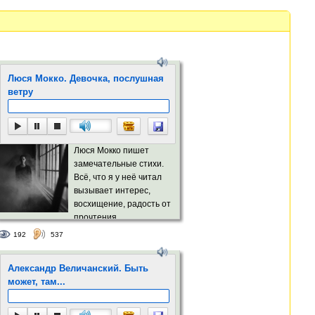
Люся Мокко. Девочка, послушная
ветру
Люся Мокко пишет
замечательные стихи.
Всё, что я у неё читал
вызывает интерес,
восхищение, радость от
прочтения,
сопереживание героям её произведений.
192
537
Эта мелодекламация, надеюсь, убедит вас
в этом.
Александр Величанский. Быть
Фото Анны Шакино...
может, там...