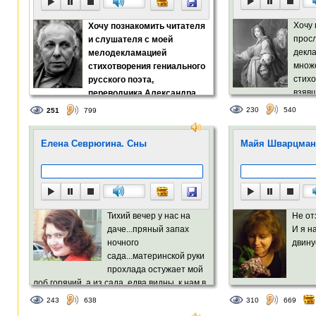
Хочу
Хочу познакомить читателя
прос
и слушателя с моей
декл
мелодекламацией
множ
стихотворения гениального
стихо
русского поэта,
взяв
переводчика Александра
Ptitzelov, или Птице
Петровича Межирова (1923 - 2009).
230
540
251
799
Причём в его творче
______________...
есть немало замеча
Елена Севрюгина. Сны
Майя Шварцман.
Тихий вечер у нас на
Не от
даче...пряный запах
И я н
ночного
двинус
сада...материнской руки
прохлада остужает мой
лоб горячий, а из сада, едва видны, к нам в
окно залетают сны и моё повторяют имя,
243
638
310
669
застывая над стеллажами – если мама не