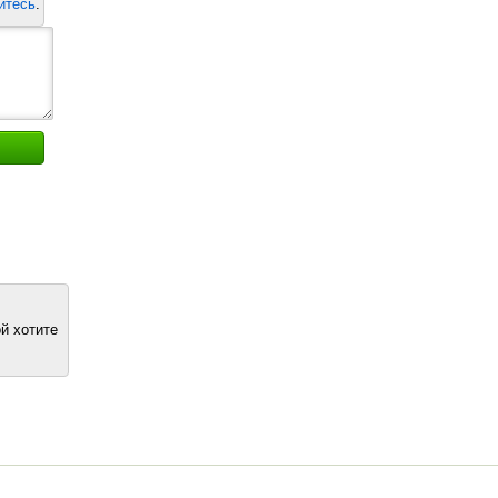
йтесь
.
й хотите