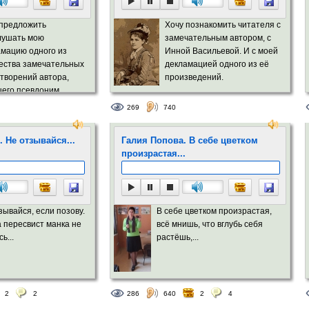
 предложить
Хочу познакомить читателя с
лушать мою
замечательным автором, с
амацию одного из
Инной Васильевой. И с моей
ества замечательных
декламацией одного из её
творений автора,
произведений.
шего псевдоним
_____________...
лов Фрагорийский.
269
740
стве помимо стихов
тель
 Не отзывайся...
Галия Попова. В себе цветком
произрастая...
зывайся, если позову.
В себе цветком произрастая,
а пересвист манка не
всё мнишь, что вглубь себя
ь...
растёшь,...
2
2
286
640
2
4