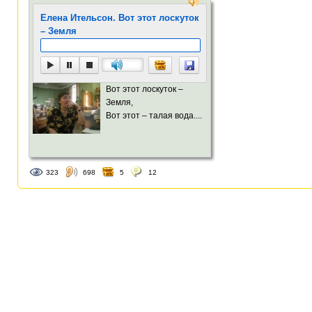
возр
Елена Ительсон. Вот этот лоскуток
– Земля
Вот этот лоскуток –
Земля,
Вот этот – талая вода....
323
698
5
12