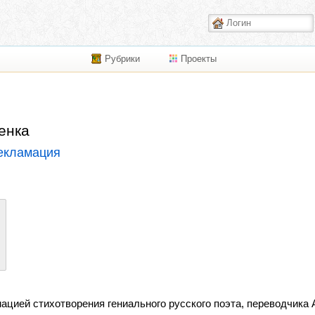
Рубрики
Проекты
енка
екламация
цией стихотворения гениального русского поэта, переводчика 