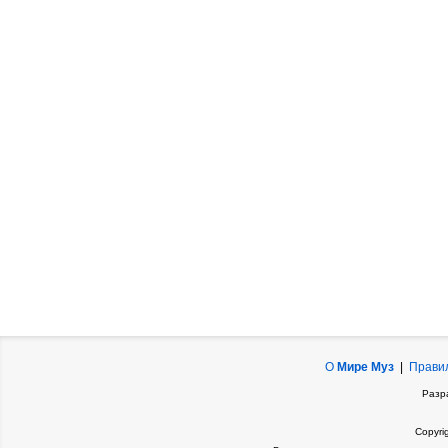
О
Мире Муз
|
Прави
Разр
Copyri