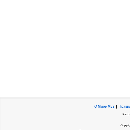
О
Мире Муз
|
Прави
Разр
Copyri