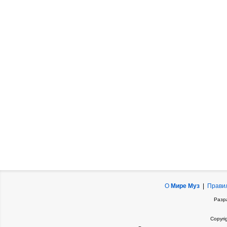
О
Мире Муз
|
Прави
Разр
Copyri