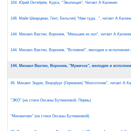
104. Юрий Октябрёв, Курск, "Эволюция", Читает А.Калинин
148. Майя Шварцман, Гент, Бельгия) "Нам туда...", читает А.Калин
144. Михаил Вахтин, Воронеж, "Меньшее из зол", читает А.Калини
144. Михаил Вахтин, Воронеж, "Вспомни!", мелодия и исполнения
144. Михаил Вахтин, Воронеж, "Мужичок", мелодия и исполне
45. Михаил Эндин, Вюрцбург (Германия) "Многоточие", читает А.К
"ЭКО" (на стихи Оксаны Бутмановой, Пермь)
"Михаилово" (на стихи Оксаны Бутмановой)