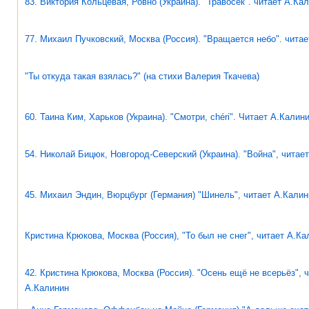
83. Виктория Кольцевая, Ровно (Украина). "Травосек". читает А.Ка
77. Михаил Пучковский, Москва (Россия). "Вращается небо". чита
"Ты откуда такая взялась?" (на стихи Валерия Ткачева)
60. Таина Ким, Харьков (Украина). "Смотри, chéri". Читает А.Калин
54. Николай Бицюк, Новгород-Северский (Украина). "Война", читае
45. Михаил Эндин, Вюрцбург (Германия) "Шинель", читает А.Калин
Кристина Крюкова, Москва (Россия), "То был не снег", читает А.Ка
42. Кристина Крюкова, Москва (Россия). "Осень ещё не всерьёз", 
А.Калинин