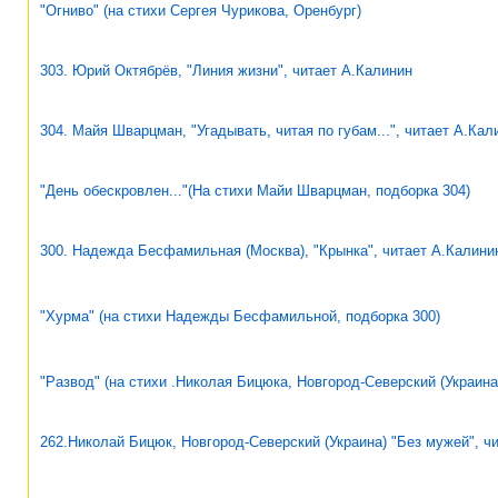
"Огниво" (на стихи Сергея Чурикова, Оренбург)
303. Юрий Октябрёв, "Линия жизни", читает А.Калинин
304. Майя Шварцман, "Угадывать, читая по губам...", читает А.Кал
"День обескровлен..."(На стихи Майи Шварцман, подборка 304)
300. Надежда Бесфамильная (Москва), "Крынка", читает А.Калини
"Хурма" (на стихи Надежды Бесфамильной, подборка 300)
"Развод" (на стихи .Николая Бицюка, Новгород-Северский (Украина
262.Николай Бицюк, Новгород-Северский (Украина) "Без мужей", ч