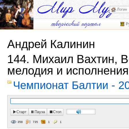
Р
Андрей Калинин
144. Михаил Вахтин, В
мелодия и исполнения
Чемпионат Балтии - 2
Старт
Пауза
Стоп
358
735
1
1