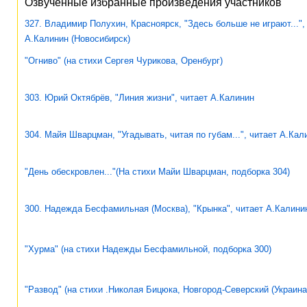
Озвученные избранные произведения участников
327. Владимир Полухин, Красноярск, "Здесь больше не играют...",
А.Калинин (Новосибирск)
"Огниво" (на стихи Сергея Чурикова, Оренбург)
303. Юрий Октябрёв, "Линия жизни", читает А.Калинин
304. Майя Шварцман, "Угадывать, читая по губам...", читает А.Кал
"День обескровлен..."(На стихи Майи Шварцман, подборка 304)
300. Надежда Бесфамильная (Москва), "Крынка", читает А.Калини
"Хурма" (на стихи Надежды Бесфамильной, подборка 300)
"Развод" (на стихи .Николая Бицюка, Новгород-Северский (Украина