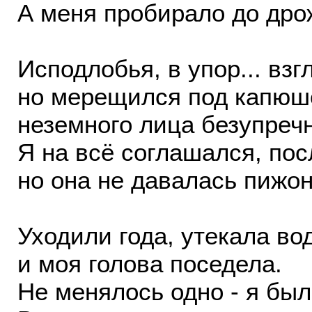
А меня пробирало до дро
Исподлобья, в упор... взг
но мерещился под капю
неземного лица безупреч
Я на всё соглашался, пос
но она не давалась пижо
Уходили года, утекала во
и моя голова поседела.
Не менялось одно - я был