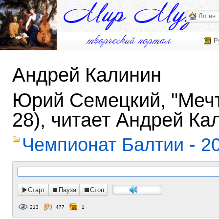
Р
Андрей Калинин
Юрий Семецкий, "Мечт
28), читает Андрей Ка
Чемпионат Балтии - 2
Старт
Пауза
Стоп
213
477
1