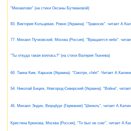
"Михаилово" (на стихи Оксаны Бутмановой)
83. Виктория Кольцевая, Ровно (Украина). "Травосек". читает А.Ка
77. Михаил Пучковский, Москва (Россия). "Вращается небо". чита
"Ты откуда такая взялась?" (на стихи Валерия Ткачева)
60. Таина Ким, Харьков (Украина). "Смотри, chéri". Читает А.Калин
54. Николай Бицюк, Новгород-Северский (Украина). "Война", читае
45. Михаил Эндин, Вюрцбург (Германия) "Шинель", читает А.Калин
Кристина Крюкова, Москва (Россия), "То был не снег", читает А.Ка