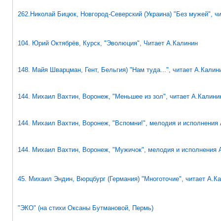
262.Николай Бицюк, Новгород-Северский (Украина) "Без мужей", ч
104. Юрий Октябрёв, Курск, "Эволюция", Читает А.Калинин
148. Майя Шварцман, Гент, Бельгия) "Нам туда...", читает А.Калин
144. Михаил Вахтин, Воронеж, "Меньшее из зол", читает А.Калини
144. Михаил Вахтин, Воронеж, "Вспомни!", мелодия и исполнения
144. Михаил Вахтин, Воронеж, "Мужичок", мелодия и исполнения 
45. Михаил Эндин, Вюрцбург (Германия) "Многоточие", читает А.К
"ЭКО" (на стихи Оксаны Бутмановой, Пермь)