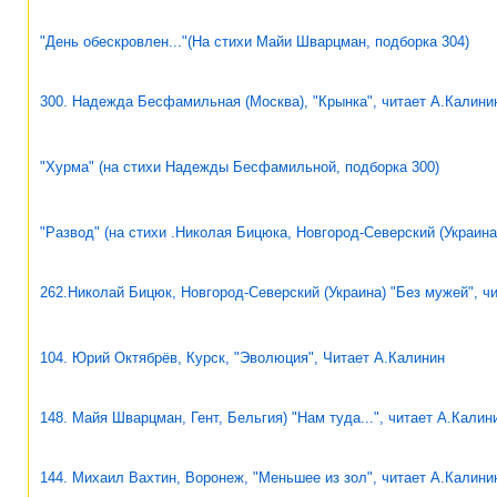
"День обескровлен..."(На стихи Майи Шварцман, подборка 304)
300. Надежда Бесфамильная (Москва), "Крынка", читает А.Калини
"Хурма" (на стихи Надежды Бесфамильной, подборка 300)
"Развод" (на стихи .Николая Бицюка, Новгород-Северский (Украина
262.Николай Бицюк, Новгород-Северский (Украина) "Без мужей", ч
104. Юрий Октябрёв, Курск, "Эволюция", Читает А.Калинин
148. Майя Шварцман, Гент, Бельгия) "Нам туда...", читает А.Калин
144. Михаил Вахтин, Воронеж, "Меньшее из зол", читает А.Калини