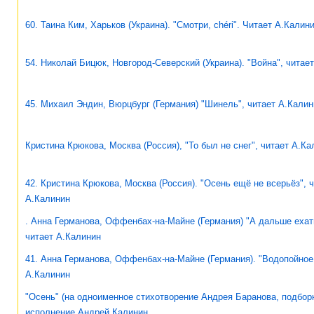
60. Таина Ким, Харьков (Украина). "Смотри, chéri". Читает А.Калин
54. Николай Бицюк, Новгород-Северский (Украина). "Война", читае
45. Михаил Эндин, Вюрцбург (Германия) "Шинель", читает А.Калин
Кристина Крюкова, Москва (Россия), "То был не снег", читает А.Ка
42. Кристина Крюкова, Москва (Россия). "Осень ещё не всерьёз", 
А.Калинин
. Анна Германова, Оффенбах-на-Майне (Германия) "А дальше ехат
читает А.Калинин
41. Анна Германова, Оффенбах-на-Майне (Германия). "Водопойное 
А.Калинин
"Осень" (на одноименное стихотворение Андрея Баранова, подборк
исполнение Андрей Калинин