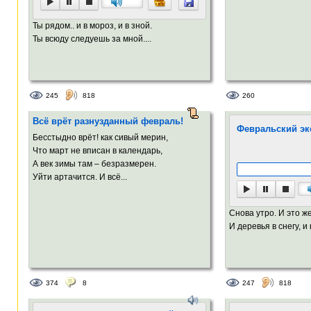
Ты рядом.. и в мороз, и в зной.
Ты всюду следуешь за мной....
245
818
260
Всё врёт разнузданный февраль!
Февральский эк
Бесстыдно врёт! как сивый мерин,
Что март не вписан в календарь,
А век зимы там – безразмерен.
Уйти артачится. И всё...
Снова утро. И это же
И деревья в снегу, и 
374
8
247
818