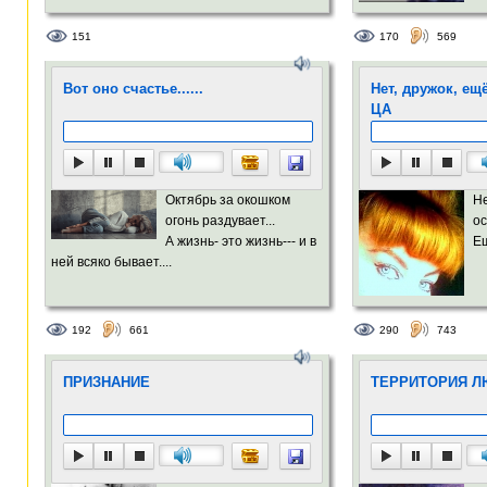
151
170
569
Вот оно счастье......
Нет, дружок, ещ
ЦА
Октябрь за окошком
Не
огонь раздувает...
ос
А жизнь- это жизнь--- и в
Ещ
ней всяко бывает....
192
661
290
743
ПРИЗНАНИЕ
ТЕРРИТОРИЯ Л