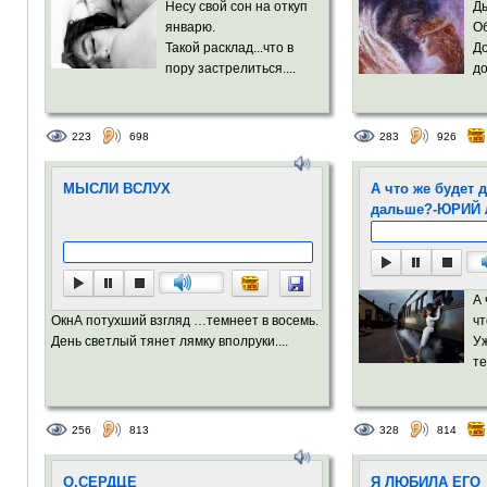
Несу свой сон на откуп
Д
январю.
О
Такой расклад...что в
Д
пору застрелиться....
до
223
698
283
926
МЫСЛИ ВСЛУХ
А что же будет 
дальше?-ЮРИЙ
А 
ОкнА потухший взгляд …темнеет в восемь.
чт
День светлый тянет лямку вполруки....
Уж
те
256
813
328
814
О,СЕРДЦЕ
Я ЛЮБИЛА ЕГО