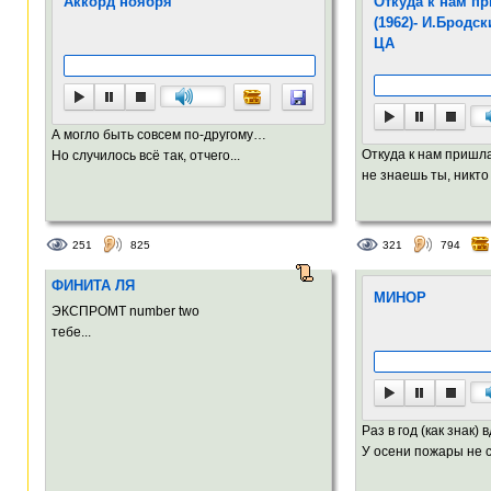
Аккорд ноября
Откуда к нам пр
(1962)- И.Бродс
ЦА
А могло быть совсем по-другому…
Откуда к нам пришла
Но случилось всё так, отчего...
не знаешь ты, никто 
251
825
321
794
ФИНИТА ЛЯ
МИНОР
ЭКСПРОМТ number two
тебе...
Раз в год (как знак) 
У осени пожары не с