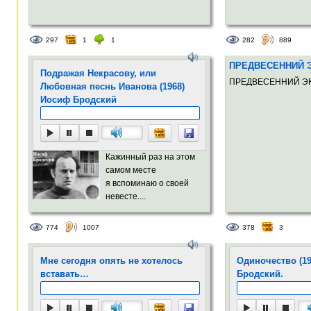
297
1
1
282
889
ПРЕДВЕСЕННИЙ 
Подражая Некрасову, или
ПРЕДВЕСЕННИЙ ЭК
Любовная песнь Иванова (1968)
Иосиф Бродский
Кажинный раз на этом
самом месте
я вспоминаю о своей
невесте....
774
1007
378
3
Мне сегодня опять не хотелось
Одиночество (1
вставать…
Бродский.