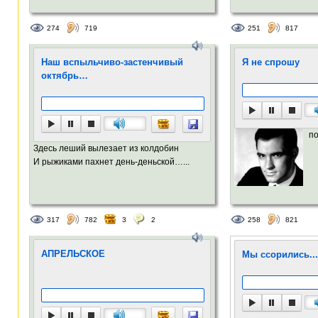
274
719
251
817
Наш вспыльчиво-застенчивый
Я не спрошу
октябрь…
по
Здесь леший вылезает из колдобин
И рыжиками пахнет день-деньской…...
317
782
3
2
258
821
АПРЕЛЬСКОЕ
Мы ссорились...