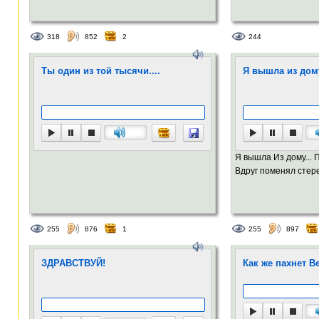
318
852
2
244
Ты один из той тысячи....
Я вышла из дому
Я вышла Из дому... 
Вдруг поменял стере
255
876
1
255
897
ЗДРАВСТВУЙ!
Как же пахнет В