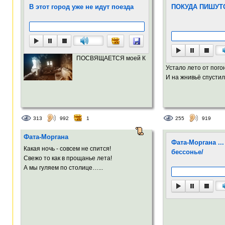
В этот город уже не идут поезда
ПОКУДА ПИШУТ
ПОСВЯЩАЕТСЯ моей К
Устало лето от пог
И на жнивьё спустил
313
992
1
255
919
Фата-Моргана
Фата-Моргана ...
Какая ночь - совсем не спится!
бессонье/
Свежо то как в прощанье лета!
А мы гуляем по столице…...