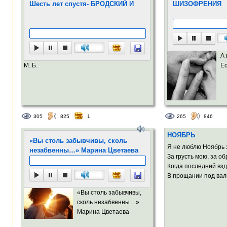
Шесть лет спустя- БРОДСКИЙ И
ШИЗОФРЕНИЯ
А
М. Б.
Ес
305
825
1
265
846
НОЯБРЬ
«Вы столь забывчивы, сколь
Я не люблю Ноябрь 
незабвенны…» Марина Цветаева
За грусть мою, за о
Когда последний взд
В прощании под вал
«Вы столь забывчивы,
сколь незабвенны…»
Марина Цветаева