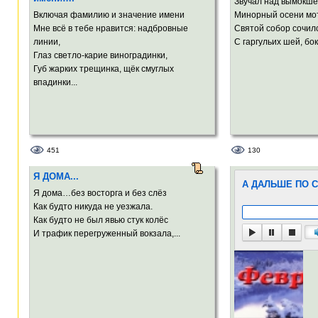
Звучал над вымокш
Включая фамилию и значение имени
Минорный осени мо
Мне всё в тебе нравится: надбровные
Святой собор сочил
линии,
С гаргульих шей, боко
Глаз светло-карие виноградинки,
Губ жарких трещинка, щёк смуглых
впадинки...
451
130
Я ДОМА...
А ДАЛЬШЕ ПО С
Я дома…без восторга и без слёз
Как будто никуда не уезжала.
Как будто не был явью стук колёс
И трафик перегруженный вокзала,...