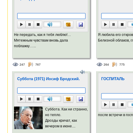
Не передать, как я тебя люблю!…
Я любила его откро
Мятежным чувствам вновь дала
Белизной облаков, г
поблажку…...
247
767
264
775
Суббота (1971) Иосиф Бродский.
ГОСПИТАЛЬ
Суббота. Как ни странно,
но тепло.
после встречи в госп
Дрозды кричат, как
вечером в июне....