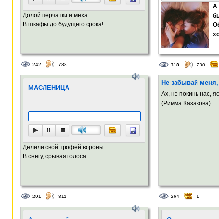
А 
Долой перчатки и меха
бы
В шкафы до будущего срока!...
Об
хо
242
788
318
730
Не забывай меня
МАСЛЕНИЦА
Ах, не покинь нас, я
(Римма Казакова)...
Делили свой трофей вороны
В снегу, срывая голоса....
291
811
264
1