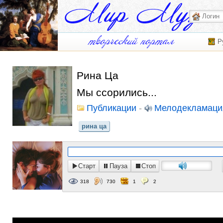
Р
Рина Ца
Мы ссорились...
Публикации
-
Мелодекламаци
рина ца
Старт
Пауза
Стоп
318
730
1
2