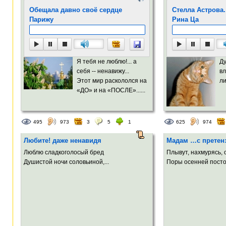
Обещала давно своё сердце
Стелла Астрова.
Парижу
Рина Ца
Я тебя не люблю!... а
Ду
себя -- ненавижу...
вл
Этот мир раскололся на
ли
«ДО» и на «ПОСЛЕ»......
495
973
3
5
1
625
974
Любите! даже ненавидя
Мадам …с претен
Люблю сладкоголосый бред
Плывут, нахмурясь, 
Душистой ночи соловьиной,...
Поры осенней посто