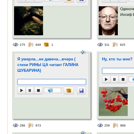
Одиноче
Иосиф Б
275
849
1
311
925
Я умерла...не давеча...вчера (
Ну, кто ты мне?
стихи РИНЫ ЦА читает ГАЛИНА
ШУБАРИНА)
288
873
259
889