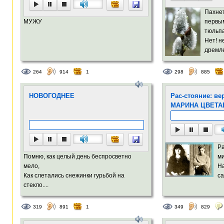
Пахнет
МУЖУ
первы
тюльп
Нет! н
дремле
264
914
1
298
885
НОВОГОДНЕЕ
Рас-стояние: в
МАРИНА ЦВЕТА
Ра
Помню, как целый день беспросветно
м
мело,
На
Как слетались снежинки гурьбой на
са
стекло....
319
891
1
349
829