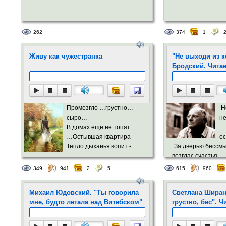
262
374
1
Живу как чужестранка
"Не выходи из 
Бродский. Читае
Промозгло …грустно…
Не
сыро…
не
В домах ещё не топят…
З
…Остывшая квартира
ес
Тепло дыханья копит -
За дверью бессмыс
-- возглас счастья.
Всё вроде, как обычно -
Только в уборную -
349
941
2
5
615
960
Всё тот же ровный прочерк
возвращайся.
И даже эта Осень
Михаил Юдовский. "Ты говорила
Светлана Ширан
Пришла без проволочек.
О, не выходи из к
мне, будто летала над Витебском"
грустно, бес". Ч
мотора.
Но больше, чем печально
Потому что простр
И так невыносимо -
коридора