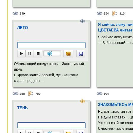
249
254
810
Я сейчас лежу н
ЛЕТО
ЦВЕТАЕВА читает
Я сейчас лежу ничк
— Взбешенная! — на 
Обжигающий воздух жары…Заскорузлый
июль
С кругло-колкой бронёй, где - каштана
сырая средина....
258
750
304
ЗНАКОМЬТЕСЬ-М
ТЕНЬ
Ну, вот…настал тот
Не дым в глазах… ц
Уже по-свойски хло
Сквозняк - залётный