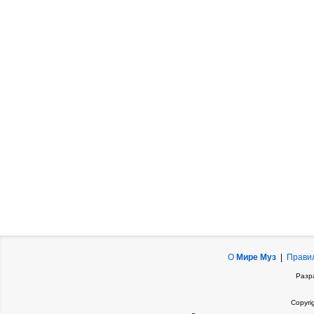
О
Мире Муз
|
Прави
Разр
Copyri