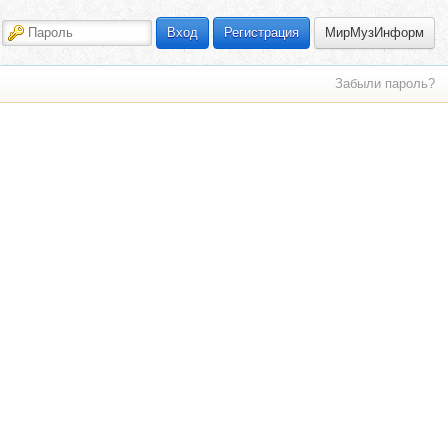
МирМузИнформ
Вход
Регистрация
Забыли пароль?