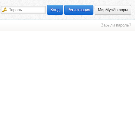
МирМузИнформ
Вход
Регистрация
Забыли пароль?