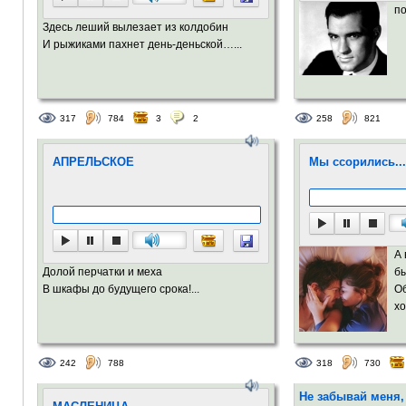
по
Здесь леший вылезает из колдобин
И рыжиками пахнет день-деньской…...
317
784
3
2
258
821
АПРЕЛЬСКОЕ
Мы ссорились...
А 
Долой перчатки и меха
бы
В шкафы до будущего срока!...
Об
хо
242
788
318
730
Не забывай меня