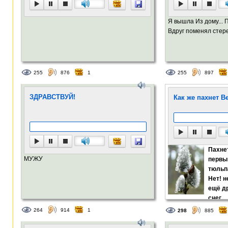
Я вышла Из дому... 
Вдруг поменял стере
255
876
1
255
897
ЗДРАВСТВУЙ!
Как же пахнет В
Пахне
МУЖУ
первы
тюльп
Нет! н
ещё д
снег....
264
914
1
298
885