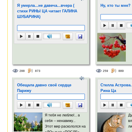
Я умерла...не давеча...вчера (
Ну, кто ты мне?
стихи РИНЫ ЦА читает ГАЛИНА
ШУБАРИНА)
288
873
259
889
Обещала давно своё сердце
Стелла Астрова.
Парижу
Рина Ца
Я тебя не люблю!... а
Ду
себя -- ненавижу...
вл
Этот мир раскололся на
ли
«ДО» и на «ПОСЛЕ»......