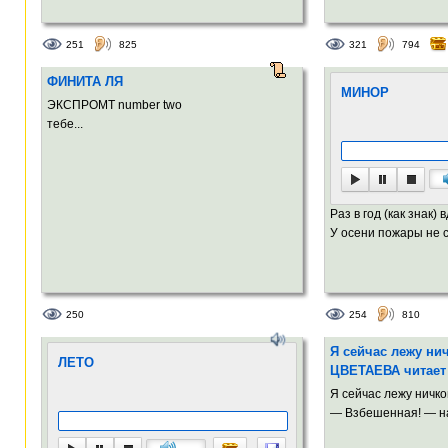
251
825
321
794
ФИНИТА ЛЯ
МИНОР
ЭКСПРОМТ number two
тебе...
Раз в год (как знак) 
У осени пожары не с
250
254
810
Я сейчас лежу н
ЛЕТО
ЦВЕТАЕВА читает
Я сейчас лежу ничк
— Взбешенная! — на 