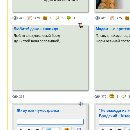
495
973
3
5
1
625
975
Любите! даже ненавидя
Мадам …с претен
Люблю сладкоголосый бред
Плывут, нахмурясь, 
Душистой ночи соловьиной,...
Поры осенней посто
262
375
1
Живу как чужестранка
"Не выходи из 
Бродский. Читае