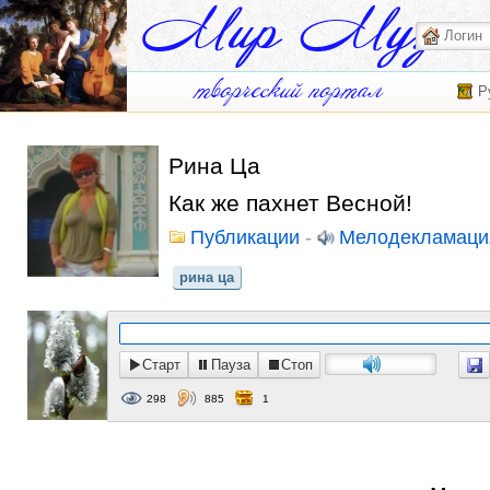
Р
Рина Ца
Как же пахнет Весной!
Публикации
-
Мелодекламаци
рина ца
Старт
Пауза
Стоп
298
885
1