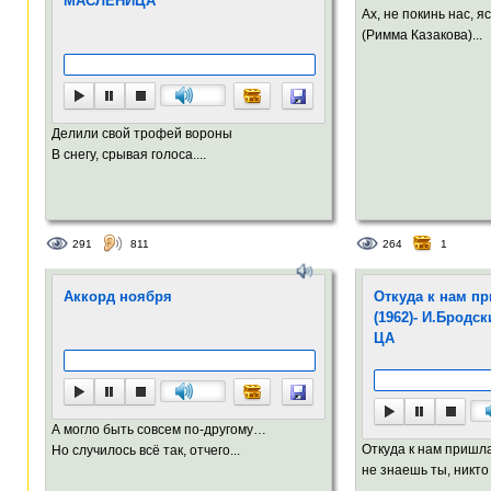
МАСЛЕНИЦА
Ах, не покинь нас, я
(Римма Казакова)...
Делили свой трофей вороны
В снегу, срывая голоса....
291
811
264
1
Аккорд ноября
Откуда к нам пр
(1962)- И.Бродс
ЦА
А могло быть совсем по-другому…
Откуда к нам пришла
Но случилось всё так, отчего...
не знаешь ты, никто 