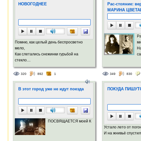
НОВОГОДНЕЕ
Рас-стояние: в
МАРИНА ЦВЕТА
Ра
Помню, как целый день беспросветно
м
мело,
На
Как слетались снежинки гурьбой на
са
стекло....
320
892
1
349
830
В этот город уже не идут поезда
ПОКУДА ПИШУТ
ПОСВЯЩАЕТСЯ моей К
Устало лето от пог
И на жнивьё спустил