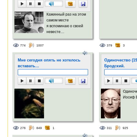
Кажинный раз на этом
самом месте
я вспоминаю о своей
невесте....
774
1007
379
3
Мне сегодня опять не хотелось
Одиночество (1
вставать…
Бродский.
Одиноче
Иосиф Б
276
849
1
311
925