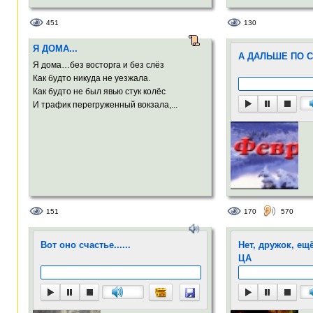
451
130
Я ДОМА...
А ДАЛЬШЕ ПО С
Я дома…без восторга и без слёз
Как будто никуда не уезжала.
Как будто не был явью стук колёс
И трафик перегруженный вокзала,...
151
170
570
Вот оно счастье......
Нет, дружок, ещ
ЦА