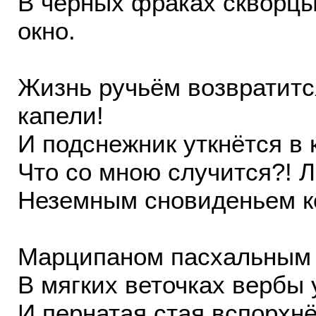
В чёрных фраках скворцы
окно.
Жизнь ручьём возвратит
капели!
И подснежник уткнётся в
Что со мною случится?! Л
Неземным сновиденьем к
Марципаном пасхальным 
В мягких веточках вербы 
И пернатая стая вспорхнё