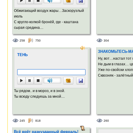
Обжигающий воздух жары…Заскорузлый
июль
С кругло-колкой бронёй, где - каштана
сырая средина....
258
750
304
ЗНАКОМЬТЕСЬ-М
ТЕНЬ
Ну, вот…настал тот
Не дым в глазах… ц
Уже по-свойски хло
Сквозняк - залётный
Ты рядом.. и в мороз, и в зной.
Ты всюду следуешь за мной....
245
818
260
Всё врёт разнузданный февраль!