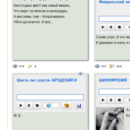
Февральский эк
Бесстыдно врёт! как сивый мерин,
Что март не вписан в календарь,
А век зимы там – безразмерен.
Уйти артачится. И всё...
Снова утро. И это же
И деревья в снегу, и 
374
8
247
818
Шесть лет спустя- БРОДСКИЙ И
ШИЗОФРЕНИЯ
А
М. Б.
Ес