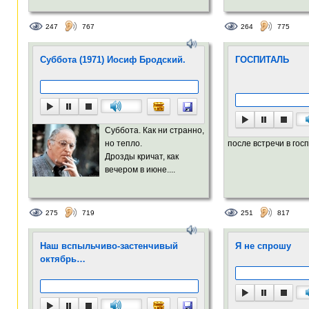
247
767
264
775
Суббота (1971) Иосиф Бродский.
ГОСПИТАЛЬ
Суббота. Как ни странно,
но тепло.
после встречи в госп
Дрозды кричат, как
вечером в июне....
275
719
251
817
Наш вспыльчиво-застенчивый
Я не спрошу
октябрь…