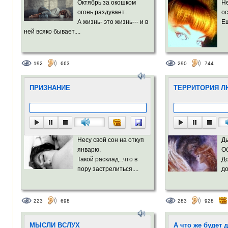
Октябрь за окошком
Не
огонь раздувает...
ос
А жизнь- это жизнь--- и в
Ещ
ней всяко бывает....
192
663
290
744
ПРИЗНАНИЕ
ТЕРРИТОРИЯ Л
Несу свой сон на откуп
Д
январю.
О
Такой расклад...что в
Д
пору застрелиться....
до
223
698
283
928
МЫСЛИ ВСЛУХ
А что же будет 