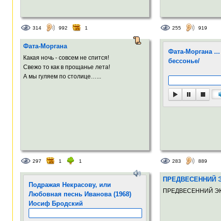
314
992
1
255
919
Фата-Моргана
Фата-Моргана ...
Какая ночь - совсем не спится!
бессонье/
Свежо то как в прощанье лета!
А мы гуляем по столице…...
297
1
1
283
889
ПРЕДВЕСЕННИЙ 
Подражая Некрасову, или
ПРЕДВЕСЕННИЙ ЭК
Любовная песнь Иванова (1968)
Иосиф Бродский