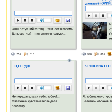
дальше?-ЮРИЙ
А 
ОкнА потухший взгляд …темнеет в восемь.
чт
День светлый тянет лямку вполруки....
Уж
те
256
813
328
816
О,СЕРДЦЕ
Я ЛЮБИЛА ЕГО
Не передать, как я тебя люблю!…
Я любила его откро
Мятежным чувствам вновь дала
Белизной облаков, г
поблажку…...