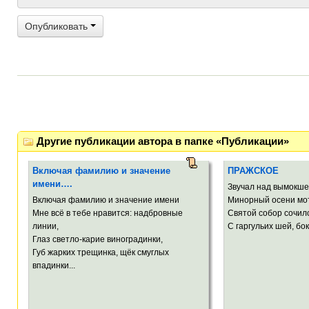
Опубликовать
Другие публикации автора в папке «Публикации»
Включая фамилию и значение
ПРАЖСКОЕ
имени….
Звучал над вымокш
Включая фамилию и значение имени
Минорный осени мо
Мне всё в тебе нравится: надбровные
Святой собор сочил
линии,
С гаргульих шей, боко
Глаз светло-карие виноградинки,
Губ жарких трещинка, щёк смуглых
впадинки...