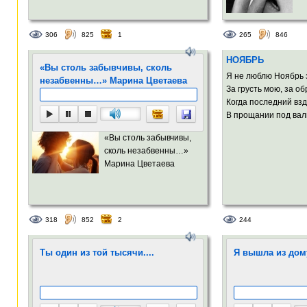
306
825
1
265
846
НОЯБРЬ
«Вы столь забывчивы, сколь
Я не люблю Ноябрь 
незабвенны…» Марина Цветаева
За грусть мою, за о
Когда последний взд
В прощании под вал
«Вы столь забывчивы,
сколь незабвенны…»
Марина Цветаева
318
852
2
244
Ты один из той тысячи....
Я вышла из дому