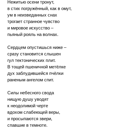
Нежитью осени тронут,
в стих погружённый, как в омут,
ум в неизведанных снах
трогает странное чувство
и мировое искусство –
пьяный рояль на волнах.
Сердцем опустишься ниже –
сразу становится слышен
гул тектонических плит.
В тощей пшеничной метёлке
дух заблудившейся пчёлки
раненым ангелом спит.
Силы небесного свода
нищую душу уводят
к неодолимой черте
вдохом слабеющей веры,
и просыпаются звери,
спавшие в темноте.