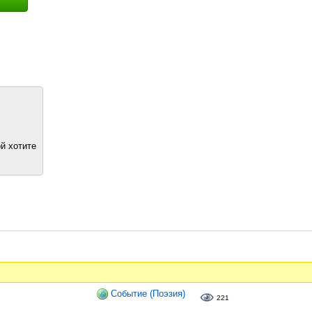
й хотите
Событие (Поэзия)
221