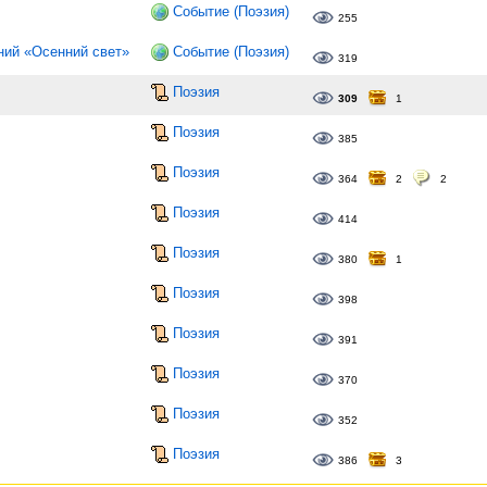
Событие (Поэзия)
255
ний «Осенний свет»
Событие (Поэзия)
319
Поэзия
309
1
Поэзия
385
Поэзия
364
2
2
Поэзия
414
Поэзия
380
1
Поэзия
398
Поэзия
391
Поэзия
370
Поэзия
352
Поэзия
386
3