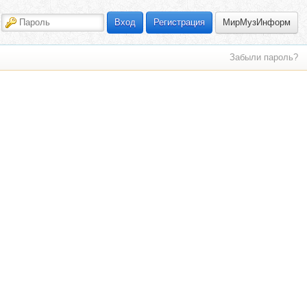
МирМузИнформ
Вход
Регистрация
Забыли пароль?