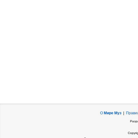
О
Мире Муз
|
Прави
Разр
Copyri