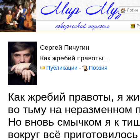
Р
Сергей Пичугин
Как жребий правоты...
Публикации
-
Поэзия
Как жребий правоты, я ж
во тьму на неразменном 
Но вновь смычком я к ти
вокруг всё приготовилось 