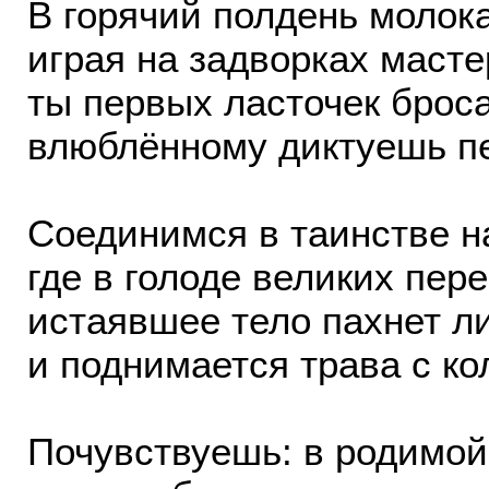
В горячий полдень молока
играя на задворках масте
ты первых ласточек брос
влюблённому диктуешь п
Соединимся в таинстве н
где в голоде великих пер
истаявшее тело пахнет л
и поднимается трава с ко
Почувствуешь: в родимой