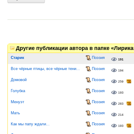
Другие публикации автора в папке «Лирика
Старик
Поэзия
191
Все чёрные птицы, все чёрные тени...
Поэзия
194
Домовой
Поэзия
259
Голубка
Поэзия
193
Менуэт
Поэзия
283
Мать
Поэзия
214
Как мы папу ждали...
Поэзия
193