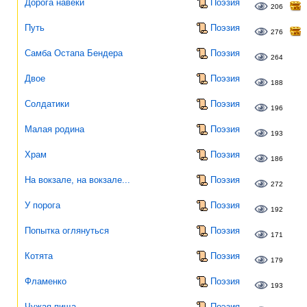
Дорога навеки
Поэзия
206
Путь
Поэзия
276
Самба Остапа Бендера
Поэзия
264
Двое
Поэзия
188
Солдатики
Поэзия
196
Малая родина
Поэзия
193
Храм
Поэзия
186
На вокзале, на вокзале...
Поэзия
272
У порога
Поэзия
192
Попытка оглянуться
Поэзия
171
Котята
Поэзия
179
Фламенко
Поэзия
193
Чужая пища
Поэзия