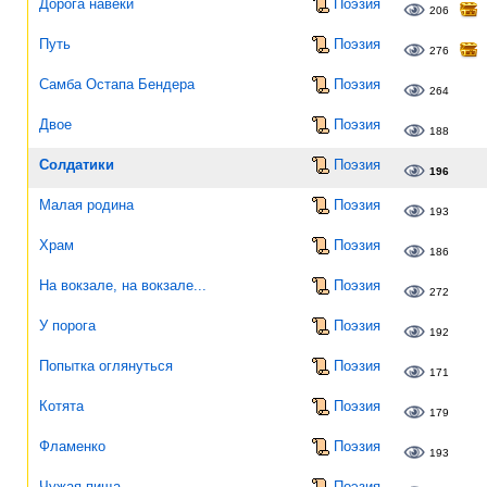
Дорога навеки
Поэзия
206
Путь
Поэзия
276
Самба Остапа Бендера
Поэзия
264
Двое
Поэзия
188
Солдатики
Поэзия
196
Малая родина
Поэзия
193
Храм
Поэзия
186
На вокзале, на вокзале...
Поэзия
272
У порога
Поэзия
192
Попытка оглянуться
Поэзия
171
Котята
Поэзия
179
Фламенко
Поэзия
193
Чужая пища
Поэзия