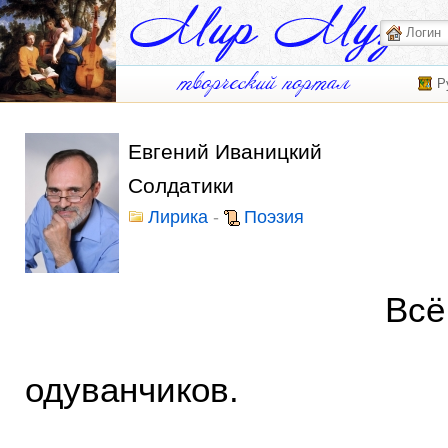
Р
Евгений Иваницкий
Солдатики
Лирика
-
Поэзия
Всё в буд
за 
одуванчиков.
Мне кажется