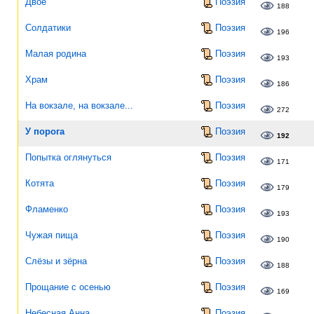
Двое
Поэзия
188
Солдатики
Поэзия
196
Малая родина
Поэзия
193
Храм
Поэзия
186
На вокзале, на вокзале...
Поэзия
272
У порога
Поэзия
192
Попытка оглянуться
Поэзия
171
Котята
Поэзия
179
Фламенко
Поэзия
193
Чужая пища
Поэзия
190
Слёзы и зёрна
Поэзия
188
Прощание с осенью
Поэзия
169
Небесная Анна
Поэзия