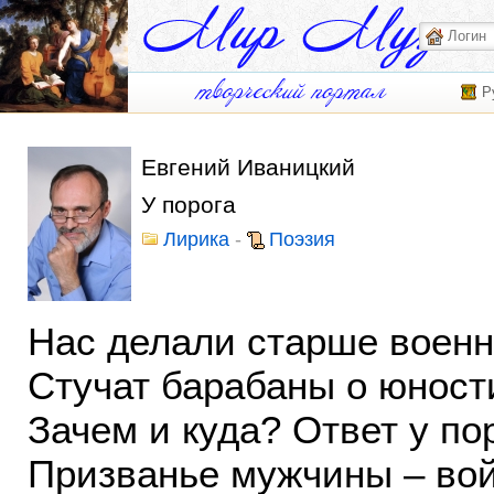
Р
Евгений Иваницкий
У порога
Лирика
-
Поэзия
Нас делали старше воен
Стучат барабаны о юност
Зачем и куда? Ответ у по
Призванье мужчины – вой