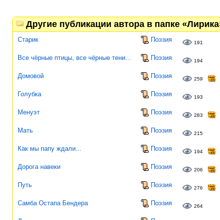
Другие публикации автора в папке «Лирика
Старик
Поэзия
191
Все чёрные птицы, все чёрные тени...
Поэзия
194
Домовой
Поэзия
259
Голубка
Поэзия
193
Менуэт
Поэзия
283
Мать
Поэзия
215
Как мы папу ждали...
Поэзия
194
Дорога навеки
Поэзия
206
Путь
Поэзия
276
Самба Остапа Бендера
Поэзия
264