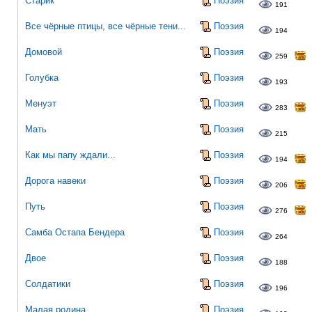
Старик
Поэзия
191
Все чёрные птицы, все чёрные тени...
Поэзия
194
Домовой
Поэзия
259
Голубка
Поэзия
193
Менуэт
Поэзия
283
Мать
Поэзия
215
Как мы папу ждали...
Поэзия
194
Дорога навеки
Поэзия
206
Путь
Поэзия
276
Самба Остапа Бендера
Поэзия
264
Двое
Поэзия
188
Солдатики
Поэзия
196
Малая родина
Поэзия