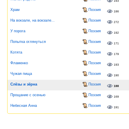
193
Храм
Поэзия
186
На вокзале, на вокзале...
Поэзия
272
У порога
Поэзия
192
Попытка оглянуться
Поэзия
171
Котята
Поэзия
179
Фламенко
Поэзия
193
Чужая пища
Поэзия
190
Слёзы и зёрна
Поэзия
188
Прощание с осенью
Поэзия
169
Небесная Анна
Поэзия
191