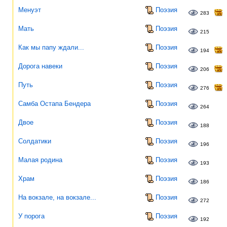
Менуэт
Поэзия
283
Мать
Поэзия
215
Как мы папу ждали...
Поэзия
194
Дорога навеки
Поэзия
206
Путь
Поэзия
276
Самба Остапа Бендера
Поэзия
264
Двое
Поэзия
188
Солдатики
Поэзия
196
Малая родина
Поэзия
193
Храм
Поэзия
186
На вокзале, на вокзале...
Поэзия
272
У порога
Поэзия
192