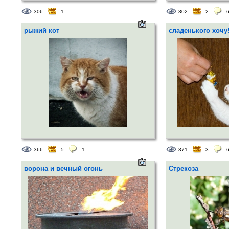
306
1
302
2
рыжий кот
сладенького хочу
366
5
1
371
3
ворона и вечный огонь
Стрекоза