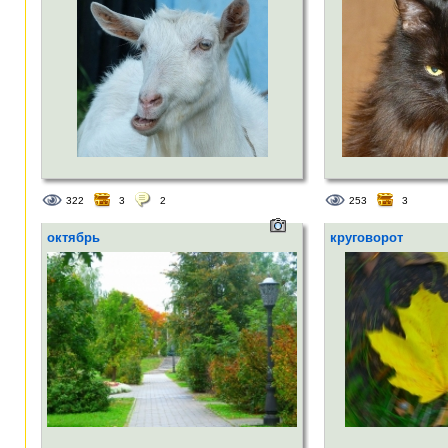
322
3
2
253
3
октябрь
круговорот