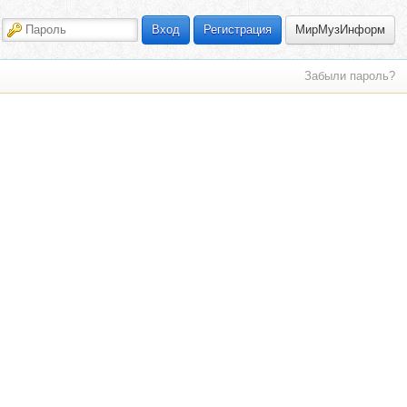
МирМузИнформ
Вход
Регистрация
Забыли пароль?