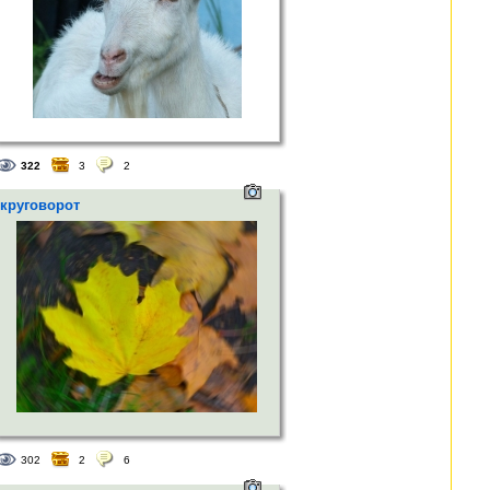
322
3
2
круговорот
302
2
6