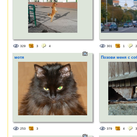
329
3
4
301
1
мотя
Позови меня с соб
253
3
379
4