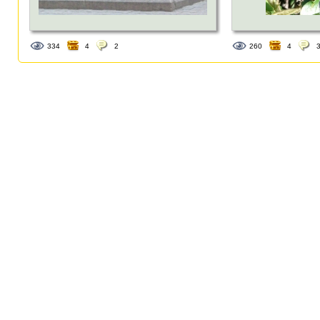
334
4
2
260
4