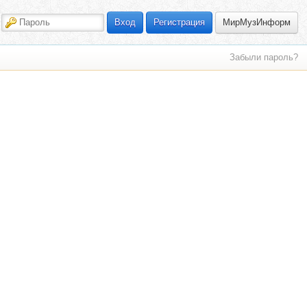
МирМузИнформ
Вход
Регистрация
Забыли пароль?