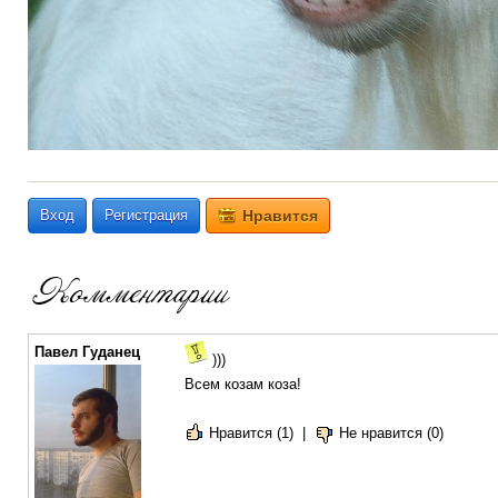
Вход
Регистрация
Нравится
Павел Гуданец
)))
Всем козам коза!
Нравится (1)
|
Не нравится (0)