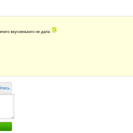
ничего вкусненького не дала
йтесь
.