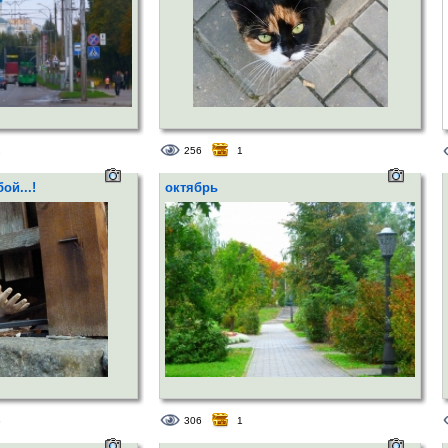
2
256
1
ой...!
октябрь
3
306
1