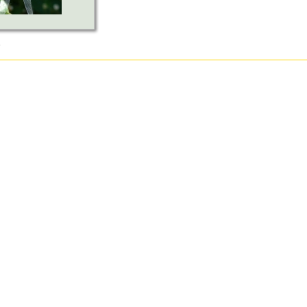
3
О
Мире Муз
|
Правила портала
|
Помощь
|
Новости
|
Письмо ад