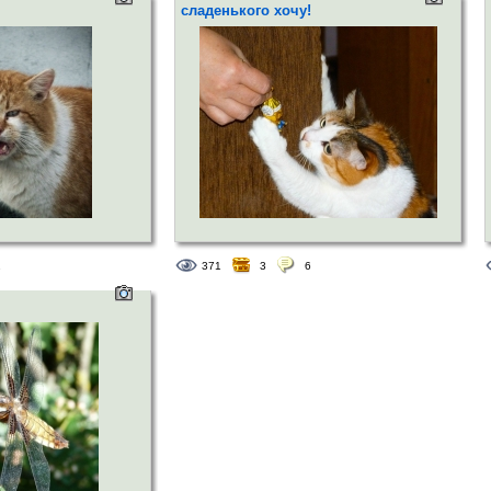
сладенького хочу!
1
371
3
6