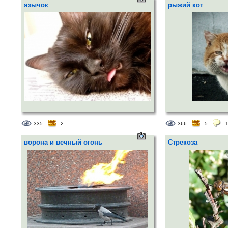
язычок
рыжий кот
335
2
366
5
ворона и вечный огонь
Стрекоза