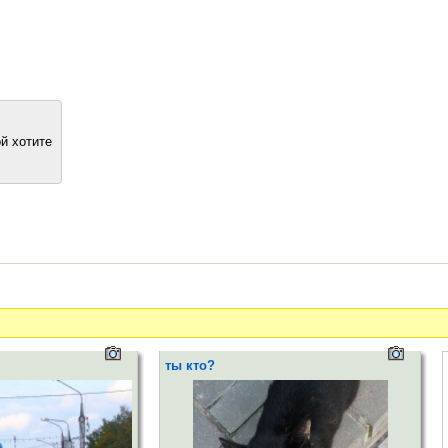
й хотите
ты кто?