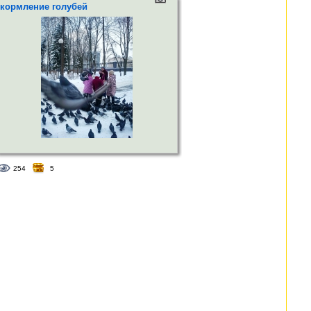
кормление голубей
254
5