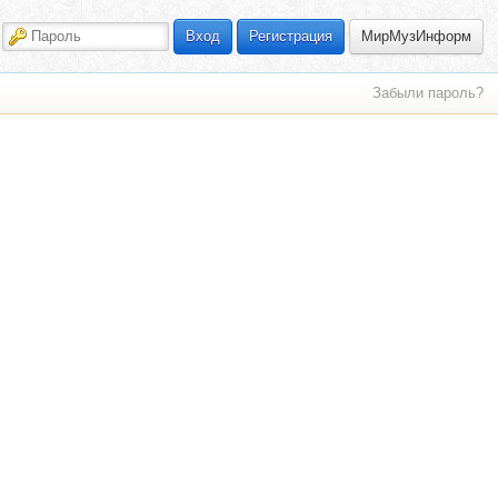
МирМузИнформ
Вход
Регистрация
Забыли пароль?