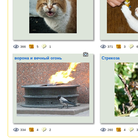
366
5
1
371
3
ворона и вечный огонь
Стрекоза
334
4
2
260
4