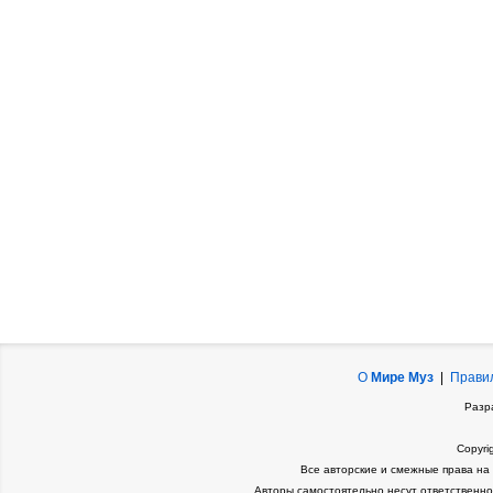
О
Мире Муз
|
Прави
Разр
Copyri
Все авторские и смежные права на
Авторы самостоятельно несут ответственно