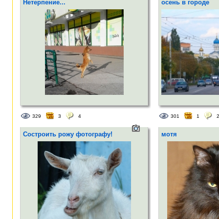
Нетерпение...
осень в городе
329
3
4
301
1
Состроить рожу фотографу!
мотя