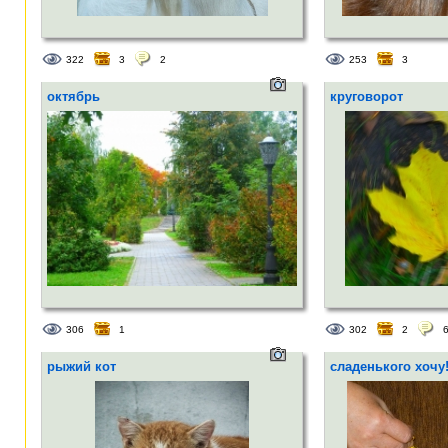
322
3
2
253
3
октябрь
круговорот
306
1
302
2
рыжий кот
сладенького хочу