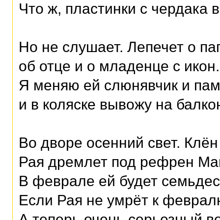
Что ж, пластинки с чердака в
Но не слушает. Лепечет о па
об отце и о младенце с икон.
Я меняю ей слюнявчик и па
и в коляске вывожу на балко
Во дворе осенний свет. Клён
Рая дремлет под рефрен Ma
В феврале ей будет семьдес
Если Рая не умрёт к феврал
А теперь очень серьезный в