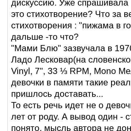
дискуссию. Уже спрашивала 
это стихотворение? Что за в
стихотворения : "пижама в го
дальше -то что?
"Мами Блю" зазвучала в 197
Ладо Лесковар(на словенско
Vinyl, 7", 33 ⅓ RPM, Mono М
девочки в памяти такие реал
пришлось доставать...
То есть речь идет не о дево
лет от роду. А вывод один -
понято, мысль автора не до