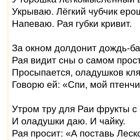
Укрываю. Лёгкий чубчик еро
Напеваю. Рая губки кривит.
За окном долдонит дождь-б
Рая видит сны о самом прос
Просыпается, оладушков кля
Говорю ей: «Спи, мой птенчи
Утром тру для Раи фрукты с 
И оладушки даю. И чайку.
Рая просит: «А поставь Леск