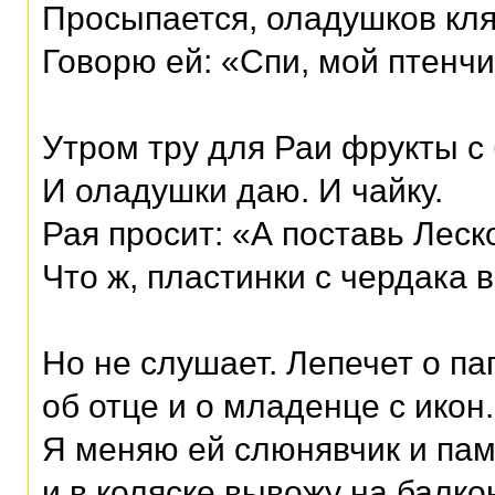
Просыпается, оладушков кля
Говорю ей: «Спи, мой птенчи
Утром тру для Раи фрукты с 
И оладушки даю. И чайку.
Рая просит: «А поставь Леск
Что ж, пластинки с чердака в
Но не слушает. Лепечет о па
об отце и о младенце с икон.
Я меняю ей слюнявчик и па
и в коляске вывожу на балко