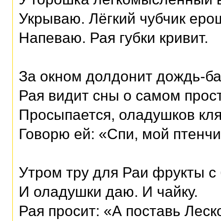
Укрываю. Лёгкий чубчик еро
Напеваю. Рая губки кривит.
За окном долдонит дождь-б
Рая видит сны о самом прос
Просыпается, оладушков кля
Говорю ей: «Спи, мой птенчи
Утром тру для Раи фрукты с 
И оладушки даю. И чайку.
Рая просит: «А поставь Леск