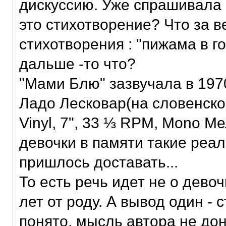
дискуссию. Уже спрашивала 
это стихотворение? Что за в
стихотворения : "пижама в го
дальше -то что?
"Мами Блю" зазвучала в 197
Ладо Лесковар(на словенско
Vinyl, 7", 33 ⅓ RPM, Mono М
девочки в памяти такие реал
пришлось доставать...
То есть речь идет не о дево
лет от роду. А вывод один -
понято, мысль автора не до