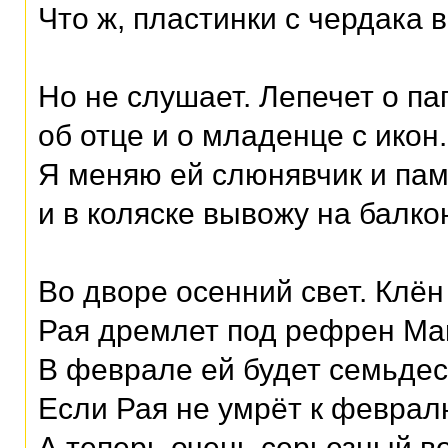
Что ж, пластинки с чердака в
Но не слушает. Лепечет о па
об отце и о младенце с икон.
Я меняю ей слюнявчик и па
и в коляске вывожу на балко
Во дворе осенний свет. Клён
Рая дремлет под рефрен Ma
В феврале ей будет семьдес
Если Рая не умрёт к феврал
А теперь очень серьезный в