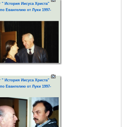
 Дмитрий Писаренко и "Искуситель"
 " История Иисуса Христа"
с Романов
по Евангелию от Луки 1997-
 Михайлович Ульянов - Понтий
 " История Иисуса Христа"
по Евангелию от Луки 1997-