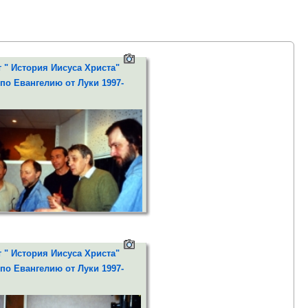
писывающие проекты:" История Иисуса Христа"(США)," Красная нить
вый Завет" ( Всемирное Библейское общество), "Деяния Святых
тчей Соломоновых", "Екклесиаст", " Откровение Иоанна Богослова"
 " История Иисуса Христа"
по Евангелию от Луки 1997-
отаю над звукозаписывающим проектом " Частная коллекция Елены
сер и режиссер. Имею VIP- учеников.
013, 06:06:27
Игорь Волков
 " История Иисуса Христа"
по Евангелию от Луки 1997-