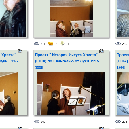
ладимир
311
2
1
289
Светлана светличная - Елисавета, Дева
От Лук
Мария - Маргарита Терехова
 Христа"
Проект " История Иисуса Христа"
Проект
уки 1997-
(США) по Евангелию от Луки 1997-
(США) 
1998
1998
263
296
гела Гавриила
Репетиция. Дева Мария - Маргарита
Сцена "