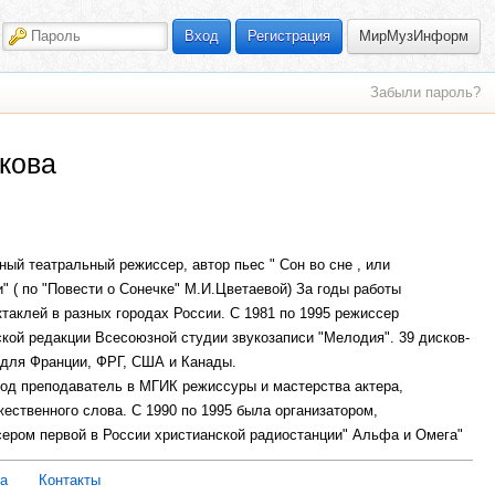
МирМузИнформ
Вход
Регистрация
Забыли пароль?
кова
й театральный режиссер, автор пьес " Сон во сне , или
" ( по "Повести о Сонечке" М.И.Цветаевой) За годы работы
ктаклей в разных городах России. С 1981 по 1995 режиссер
кой редакции Всесоюзной студии звукозаписи "Мелодия". 39 дисков-
 для Франции, ФРГ, США и Канады.
 год преподаватель в МГИК режиссуры и мастерства актера,
жественного слова. С 1990 по 1995 была организатором,
ером первой в России христианской радиостанции" Альфа и Омега"
спектакли в литературном - драматическом театре при ВТО.
ка
Контакты
ости", А.П.Чехов "В потемках", Генри Лонгфелло " Песнь о Гайавате"