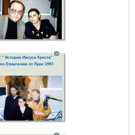
и - Эммануил Виторган
 " История Иисуса Христа"
по Евангелию от Луки 1997-
 Иисус в пустыне.Искушение".