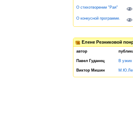
О стихотворении "Рая"
О конкусной программе.
Елене Резниковой пон
автор
публик
Павел Гуданец
В узких
Виктор Мишин
М.Ю.Лер