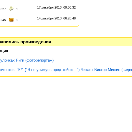
17 декабря 2013, 09:50:32
327
1
14 декабря 2013, 06:26:48
245
1
равились произведения
ация
 улочках Риги (фоторепортаж)
монтов. "К*" ("Я не унижусь пред тобою...") Читает Виктор Мишин (виде