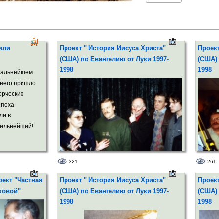
и другие.
Международные звукоза
искупления" (США), "Но
Апостолов", "Книга При
или
Проект " История Иисуса Христа"
Проект
(Германия- США).
(США) по Евангелию от Луки 1997-
(США) 
В настоящее время раб
1998
1998
Резниковой", как продю
 дальнейшем
 него пришло
Регистрация:
8 ноября 2
орческих
спеха
ли в
сильнейший!
321
261
Репетиция.на площадке - Михаил Лебедев,
Петр - 
Николай Абрашин, Николай Лазарев,
ект "Частная
Проект " История Иисуса Христа"
Проект
Валерий Баринов
ковой"
(США) по Евангелию от Луки 1997-
(США) 
1998
1998