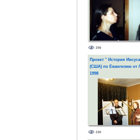
Первосвященник Кайфа - В
256
Сошальский
Проект " История Иисуса
(США) по Евангелию от Л
1998
230
Сцена Благовещения архан