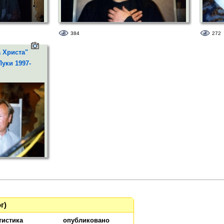
384
272
 Писаренко
от Иисуса Христа - актер Дмитрий
Актер 
Писаренко
свукор
 Христа"
уки 1997-
еститель
г)
тистика
опубликовано