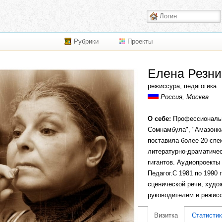
Рубрики
Проекты
Елена Резни
режиссура, педагогика
Россия, Москва
О себе:
Профессиональны
Сомнамбула", "Амазонки
поставила более 20 спе
литературно-драматичес
гигантов. Аудиопроекты
Педагог.С 1981 по 1990
сценической речи, худо
руководителем и режисс
Несколько лет ставила 
Визитка
Статисти
Н.Думбадзе "Закон вечн