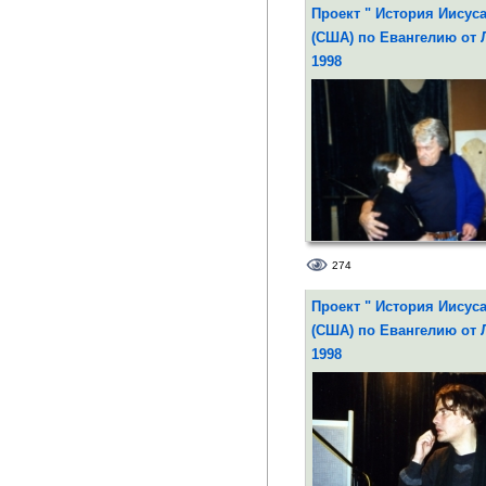
Деве Марии - Борис Плотни
Проект " История Иисуса
Маргарита Терехова
(США) по Евангелию от Л
1998
274
Старец Симеон - Леонид Ку
Проект " История Иисуса
(США) по Евангелию от Л
1998