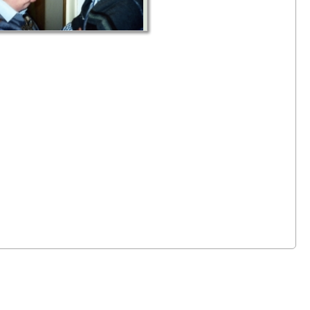
Борис Иванов - первосвященник со
ежиссером