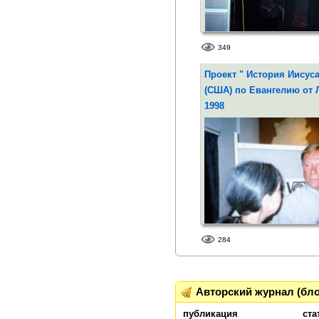
349
От Иисуса - актер Дмитрий
Проект " История Иисуса
(США) по Евангелию от Л
1998
284
Сергей Шакуров - Иоанн Кр
Авторский журнал (бло
публикация
ста