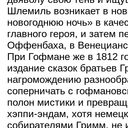
Шлемиль возникает в но
новогоднюю ночь» в каче
главного героя, и затем 
Оффенбаха, в Венецианск
При Гофмане же в 1812 г
издание сказок братьев 
нагромождению разнообр
соперничать с гофмановс
полон мистики и превра
хэппи-эндам, хотя немецк
собирателями Гримм, не 