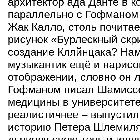
архитектор ада Данте в к
параллельно с Гофманом 
Жак Калло, столь почита
рисунок «Бурлескный скр
создание Кляйнцака? Нам
музыкантик ещё и нарисо
отображении, словно он л
Гофманом писал Шамиссо
медицины в университете 
реалистичнее – выпустил
историю Петера Шлемиля»
дьяволу свою тень и ищущ