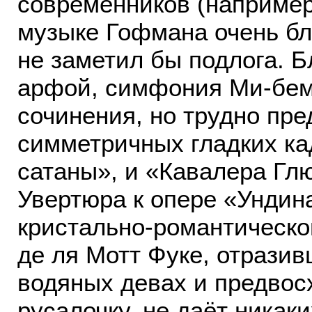
современников (например
музыке Гофмана очень бла
не заметил бы подлога. Б
арфой, симфония Ми-бем
сочинения, но трудно пре
симметричных гладких ка
сатаны», и «Кавалера Гл
Увертюра к опере «Ундина
кристально-романтическо
де ля Мотт Фуке, отрази
водяных девах и предвос
русалочку, не даёт никак