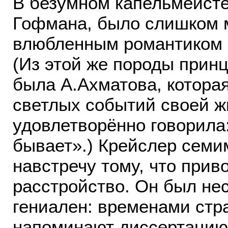
В безумном капельмейсте
Гофмана, было слишком м
влюбленным романтиком 
(Из этой же породы прин
была А.Ахматова, котора
светлых событий своей жи
удовлетворённо говорила:
бывает».) Крейслер сем
навстречу тому, что прив
расстройство. Он был не
гениален: временами ст
напоминают диссертацию,