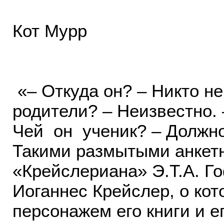
Кот Мурр
«– Откуда он? – Никто не 
родители? – Неизвестно. 
Чей он ученик? – Должн
Такими размытыми анкет
«Крейслериана» Э.Т.А. Г
Иоганнес Крейслер, о кот
персонажем его книги и ег