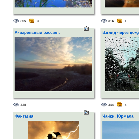
305
3
316
1
Акварельный рассвет.
Взгляд через дожд
328
344
4
Фантазия
Чайки. Юрмала.