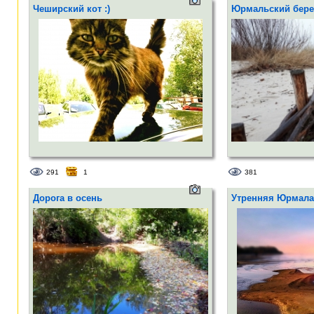
Чеширский кот :)
Юрмальский бере
291
1
381
Дорога в осень
Утренняя Юрмала