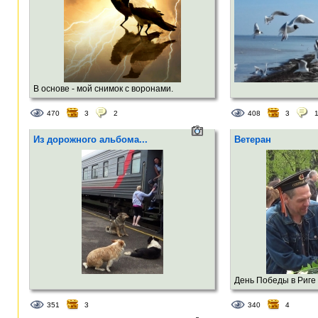
В основе - мой снимок с воронами.
Обработано в графическом редакторе под
470
3
2
408
3
Android.
Из дорожного альбома...
Ветеран
День Победы в Риге
351
3
340
4