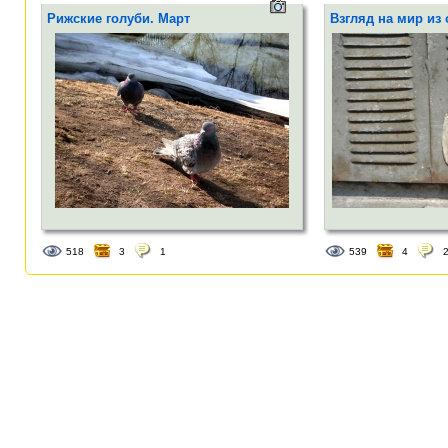
Рижские голуби. Март
Взгляд на мир из
518
3
1
539
4