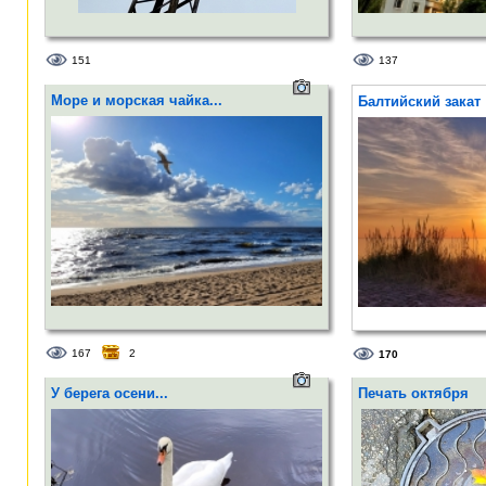
151
137
Море и морская чайка...
Балтийский закат
167
2
170
У берега осени...
Печать октября