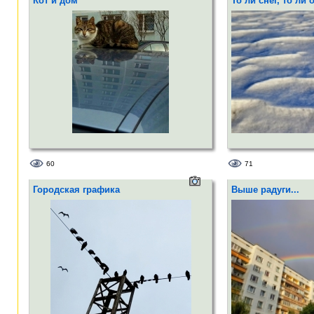
Кот и дом
То ли снег, то ли 
60
71
Городская графика
Выше радуги...