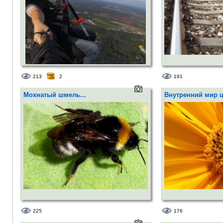
213
2
191
Мохнатый шмель...
Внутренний мир цв
225
176