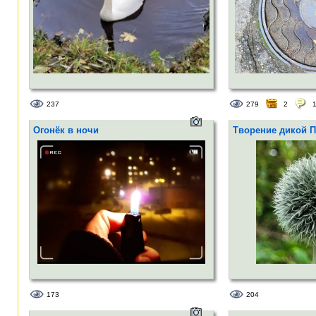
237
279
2
Огонёк в ночи
Творение дикой 
173
204