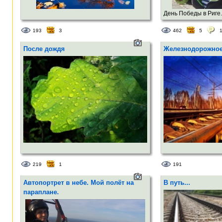
День Победы в Риге. 
193
3
462
5
После дождя
Железнодорожно
219
1
191
Автопортрет в небе. Мой полёт на
В путь...
параплане.