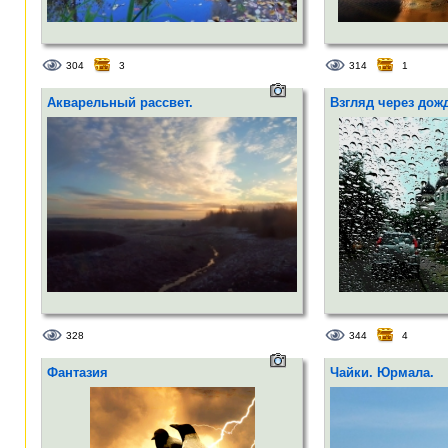
304
3
314
1
Акварельный рассвет.
Взгляд через дожд
328
344
4
Фантазия
Чайки. Юрмала.