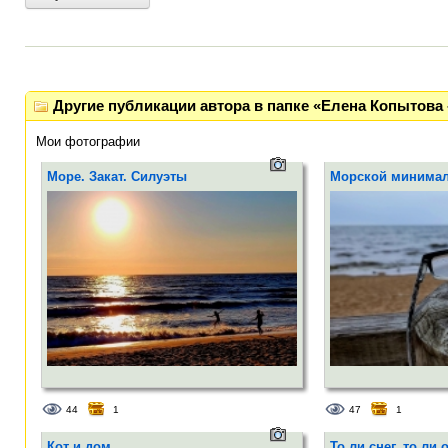
Другие публикации автора в папке «Елена Копытова 
Мои фотографии
Море. Закат. Силуэты
Морской минима
44
1
47
1
Кот и дом
То ли снег, то ли 