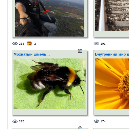
213
2
191
Мохнатый шмель...
Внутренний мир цв
225
174