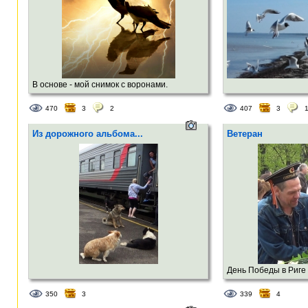
В основе - мой снимок с воронами.
Обработано в графическом редакторе под
470
3
2
407
3
Android.
Из дорожного альбома...
Ветеран
День Победы в Риге
350
3
339
4