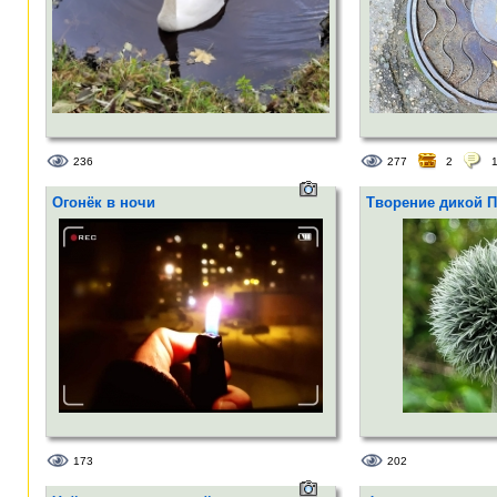
236
277
2
Огонёк в ночи
Творение дикой 
173
202