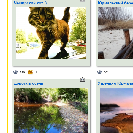
Чеширский кот :)
Юрмальский бере
290
1
381
Дорога в осень
Утренняя Юрмала