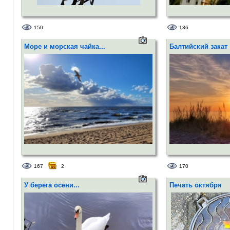
150
136
Море и морская чайка...
Балтийский закат
167
2
170
У берега осени...
Печать октября