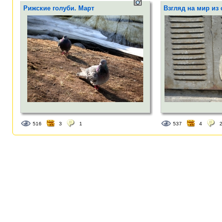
Рижские голуби. Март
Взгляд на мир из
516
3
1
537
4