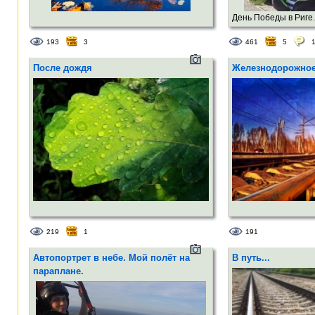
День Победы в Риге. 
193
3
461
5
После дождя
Железнодорожно
219
1
191
Автопортрет в небе. Мой полёт на
В путь...
параплане.