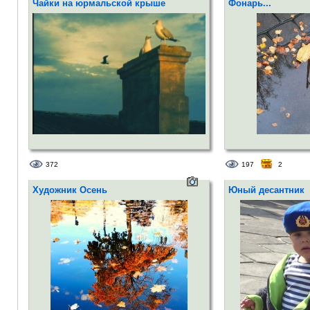
Чайки на юрмальской крыше
Фонарь...
372
197
2
Художник Осень
Юный десантник