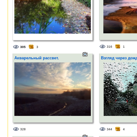
316
1
305
3
Акварельный рассвет.
Взгляд через дожд
328
344
4