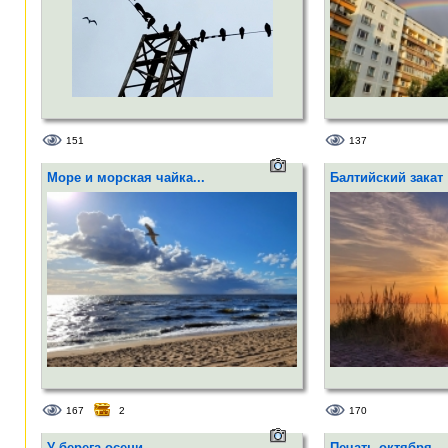
151
137
Море и морская чайка...
Балтийский закат
167
2
170
У берега осени...
Печать октября