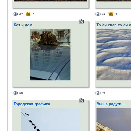
47
1
49
1
Кот и дом
То ли снег, то ли 
60
71
Городская графика
Выше радуги...