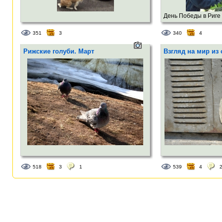
День Победы в Риге
351
3
340
4
Рижские голуби. Март
Взгляд на мир из
518
3
1
539
4