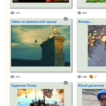
173
204
Чайки на юрмальской крыше
Фонарь...
373
198
2
Художник Осень
Юный десантник