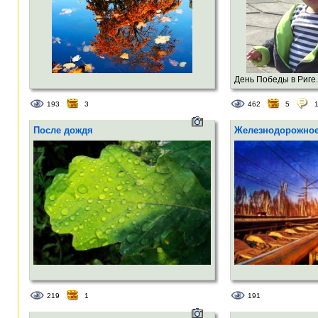
День Победы в Риге. 
193
3
462
5
После дождя
Железнодорожно
219
1
191