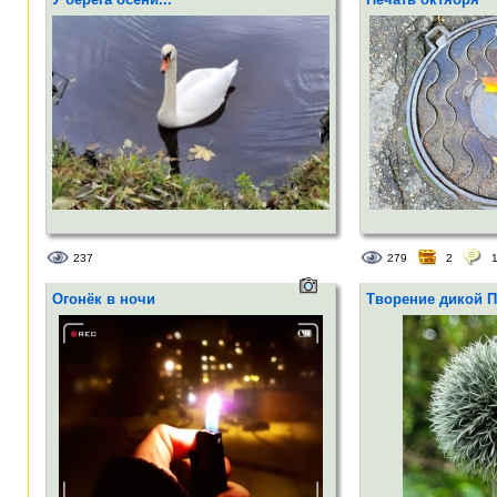
237
279
2
Огонёк в ночи
Творение дикой 