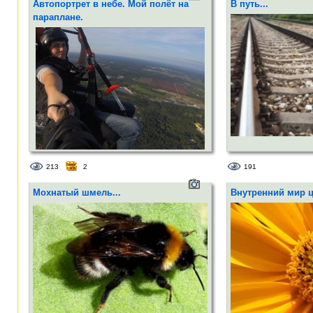
Автопортрет в небе. Мой полёт на
В путь...
параплане.
213
2
191
Мохнатый шмель...
Внутренний мир цв