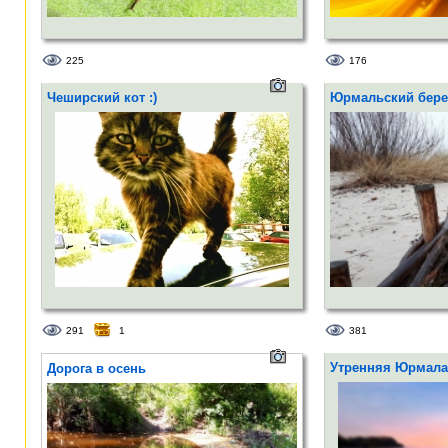
225
176
Чеширский кот :)
Юрмальский бере
291
1
381
Утренняя Юрмала
Дорога в осень