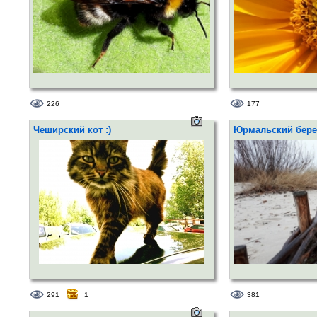
226
177
Чеширский кот :)
Юрмальский бере
291
1
381