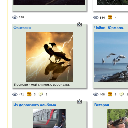
328
344
4
Фантазия
Чайки. Юрмала.
В основе - мой снимок с воронами.
Обработано в графическом редакторе под
471
3
2
408
3
Android.
Из дорожного альбома...
Ветеран