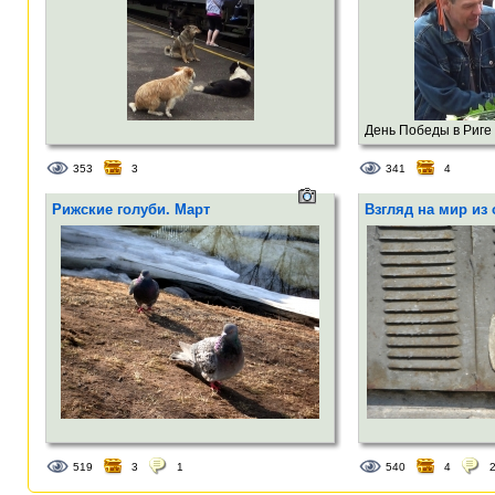
День Победы в Риге
353
3
341
4
Рижские голуби. Март
Взгляд на мир из
519
3
1
540
4