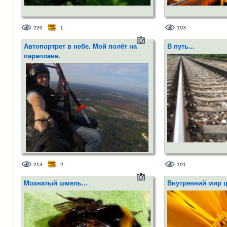
220
1
193
Автопортрет в небе. Мой полёт на
В путь...
параплане.
213
2
191
Мохнатый шмель...
Внутренний мир цв