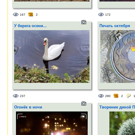
167
2
172
У берега осени...
Печать октября
237
280
2
Огонёк в ночи
Творение дикой 