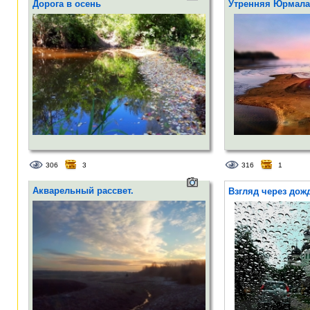
Дорога в осень
Утренняя Юрмала
306
3
316
1
Акварельный рассвет.
Взгляд через дожд