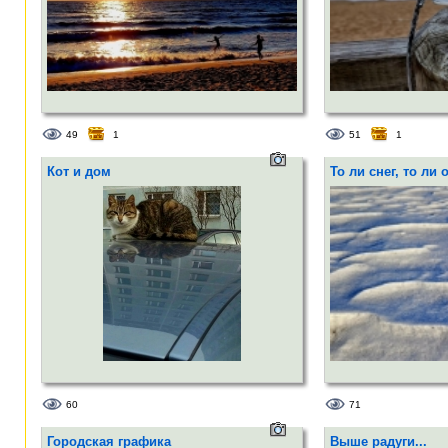
49
1
51
1
Кот и дом
То ли снег, то ли 
60
71
Городская графика
Выше радуги...