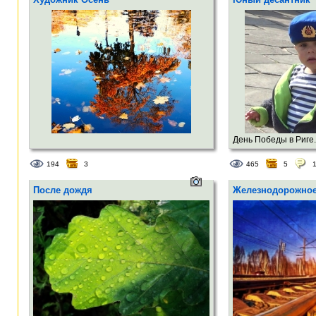
День Победы в Риге. 
194
3
465
5
После дождя
Железнодорожно