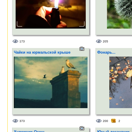
173
205
Чайки на юрмальской крыше
Фонарь...
373
200
2
Художник Осень
Юный десантник