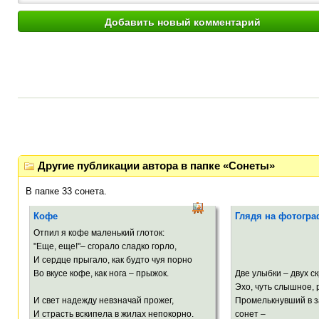
Другие публикации автора в папке «Сонеты»
В папке 33 сонета.
Кофе
Глядя на фотогр
Отпил я кофе маленький глоток:
Ми
"Еще, еще!"– сгорало сладко горло,
24. 1.
И сердце прыгало, как будто чуя порно
Во вкусе кофе, как нога – прыжок.
Две улыбки – двух ск
Эхо, чуть слышное, 
И свет надежду невзначай прожег,
Промелькнувший в 
И страсть вскипела в жилах непокорно.
сонет –