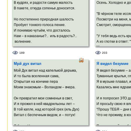
Ты иногда сбивалась и фолила,
сажей,
В кудрях, и радости самую малость
Осень. Холодно и до
А твой изящной формы силуэт
В темноте по небу, 
В пакете, откуда сопенье доносится.
Напоминал мне негой – Нефертити.
"В чёрном теле исся
А Земля молитвы в 
Но постепенно природная шалость
Посмотри на меня, 
В души моей сияющем зените –
А Земля подвоха с 
Пробует тонкого голоса пение.
Смотрит, сморщенны
Увитый Серенадой* твой портрет.
Но отшелушился лик
И понимаю чутьём, что досталось
Лоб блеснул покатый,
Нам – в наказанье?.. иль в радость?..
"У тебя ведь есть кр
* серенада Шуберта
волнение.
А из глотки в ответ: 
А теперь, родная, чт
Мне – за то, что я п
Ведь мы сможем вст
В голосе этом – и злато пророчества,
189
203
И амальгама глухого забвения,
Мы же избранной ка
Мрй дух витал
Я видел безумие
Мощь грозовая инстинктов развязанных.
И проклятье на наш
Чёрной маской людс
Мой Дух витал над капелькой дерьма,
Я видел безумие – а
Скажется ль в крошке влияние отчества?
И то была вселенная сама,
Туманные крылья, г
Или погубит её нетерпение?
Ворон ворона приве
Открытая на кончике пера
Я в музыке плавал, 
Или судьба её в линиях смазанных?
Ворон ворону отвеча
Моим знакомым – Воландом – вчера.
Казались мне ядрам
А из-за двери закрытой – ни шороха.
Он превратил мои сомненья в свет,
И я попросил ЭТО да
Только блеснёт вдруг твоё восклицание,
И я прожил в ней квадрильоны лет –
И просьбу свою я вл
Да прозвенит, как капель колыбельная
В той капле, над которой грех (иль Дух)
"Прошу ТЕБЯ – дни в
Витал с беспечным видом, и – потух!
Что не проживу, в к
Вновь тишина беспокойно-постельная
В спальне, приглушенных свечек
Я был в Начале выдержан и щедр,
Подруги моей, чтоб
мерцание...