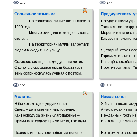
И старый шмель
176
177
Мне показал свои чащобы,
А сердце молниями 
Солнечное затмение
Предчувствием у
Леса, дубравы, рощи, чтобы
То в занебесье анге
Сложил я их в души кошель,
Руками огненными в
На солнечное затмение 11 августа
Предчувствием утра
Шипы вонзает челов
1999 года.
Томится так в жару 
И на земле обетованной
Многие ожидали в этот день конца
Мерещится мне счаст
Вдохнул вдруг леса запах пряный.
света…
Как свет в тумане, 
На территориях муллы запретили
людям выходить на улицу.
Я, старый, стал бе
Горючим, как метан 
Окривело солнце сладкодушным летом,
И я ещё способен н
С копотью смешался яркий божий свет.
Проснуться, зная: "
Тень соприкоснулась лунная с поэтом,
И родился этот солнечный сонет.
Но ты – ты в измер
Спешишь, смеёшься,
154
168
Охлос глупый лезет вверх в ажиотаже,
Твой мир мне кажетс
Молитва
Немой сонет
Давится в азарте, как в последний раз…
хрупким,
Солнца шарик шарит, весь покрытый
А я мечтаю о просто
Я бы хотел годов упругих плоть
Я был написан, акку
сажей,
Своих – да в светлый мир горенья,
А час спустя измят 
В темноте по небу, будто ищет нас.
Твой может лопнуть в
Как Господу за жизнь благодаренье –
Нежданный гость из
И мой сопьётся на п
Прими мою судьбу, прими меня, Господь!
И кто же я, немой со
А Земля молитвы в звёздное шлёт небо,
А Земля подвоха с нетерпеньем ждёт…
Позволь мне тайною побыть мгновенье
Не атом, что внезап