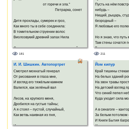
Он молодой и подлый
Вольют свой свет иные многомерья,
от горечи и зла."
Пусть на нём повстр
Мы перед ним хотим
И мы увидим братьев, наконец…
Петрарка, сонет
нибудь –
Я убеждён: наш дух не сохранит
Нищий, рыцарь, студ
До тех времён ни щедрый опыт зверя,
Дитя прохлады, сумерек и гроз,
безродный –
Ни зависть чёрную, ни стук пустых сердец.
Как много ты в себе соединила:
Я любовью его полю
Я убеждён!..
В томительном струении волос
Виолозвукий древний запах Нила
Но я знаю, что путь
Там стены сочатся 
Смешался с космоса неведомою силой;
Там пол весь усыпан
Миниатюрной арфой тонкий нос
И слугами будут мне
181
211
Парит над ртом, где белые светила
И. И. Шишкин. Автопортрет
Йом кипур
Зубов сверкают влагой белых роз.
Отец мой, ещё далек
Позволь напоследок
Смотрел мохнатый генерал
Край тишины стекае
Порывисто и по-девичьи мило
И в пруд заглянуть, 
От рисования в глаза мне,
На белых зданий ро
Ты иногда сбивалась и фолила,
И в нём угадать, что
И взгляд его тяжёлым камнем
На звон травы прос
А твой изящной формы силуэт
правда!
Валился, как зелёный вал
На детский взгляд 
Напоминал мне негой – Нефертити.
Что синий пепел неб
В пруду утоплю свои 
Лесов, на хрупкого меня,
Куда уходит сила мо
В души моей сияющем зените –
И смело ступлю на з
Дробился на густые тайны;
Увитый Серенадой* твой портрет.
А я стоял – пустой, случайный,
А в синагоге – канто
Как ветвь наивная из пня,
За белым потолком –
* серенада Шуберта
И Книги Бытия багро
И чуда ждал.
И шелестение прожи