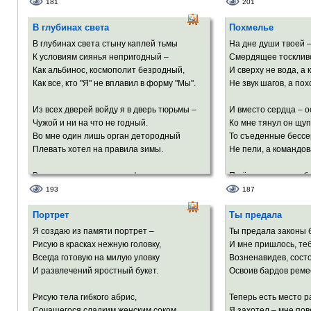
Как ясность звёзд и темень тяжких недр.
До Судного дня, ког
181
201
Вот попросила сметану ты с творогом.
Я превратить хотел Добро в Любовь,
ТЫ выйдешь судить н
В глубинах света
Похмелье
Но – пальцем я попал не в глаз, а в бровь!..
Я посмотрел – ничего не осталось.
И стало вдруг тихо 
В глубинах света стыну каплей тьмы
На дне души твоей 
Осень на улице мокрыми клёнами
Теперь я Воланду не верю ни на грош –
И я ощутил, как Арх
К условиям сиянья непригодный –
Смердящее тоскливо
Над головой чересчур размахалась,
Всучить мне вместо чистой Правды –
Багрово-кипящее жгу
Как альбинос, космополит безродный,
И сверху не вода, а 
И желудями – своими патронами –
ЛОЖЬ!..
Как все, кто "Я" не вплавил в форму "Мы".
Не звук шагов, а по
Лета сшибает остатки вранья.
Из всех дверей войду я в дверь тюрьмы –
И вместо сердца – 
Там, где детишки гуляли с матронами –
Чужой и ни на что не годный.
Ко мне тянул он щу
С карканьем кружит десант воронья,
Во мне один лишь орган детородный
То съеденные бесс
Чёрными сверху махая знамёнами.
Плевать хотел на правила зимы.
Не пели, а командов
Но проходил
Там сегодня
В противоречье троится фотон.
Пшёл вон отсюда, б
Не
Одно другое заменить готово.
Осколок, уморительн
193
187
Я.
И в пику забытью всё помнит плоть.
И я потёк среди ост
Портрет
Ты предала
Вот равновесье выдавило стон,
Использованный же
За ним протестом выскочило слово –
Я создаю из памяти портрет –
Ты предала законы 
И вздрогнул мной ужаленный Господь!
Ты мне казалась ма
Рисую в красках нежную головку,
И мне пришлось, теб
А обернулась ада ч
Всегда готовую на милую уловку
Возненавидев, состо
И развлечений яростный букет.
Освоив бардов реме
Рисую тела гибкого абрис,
Теперь есть место р
Сочащегося сладким женским соком,
Я захотел – мне пов