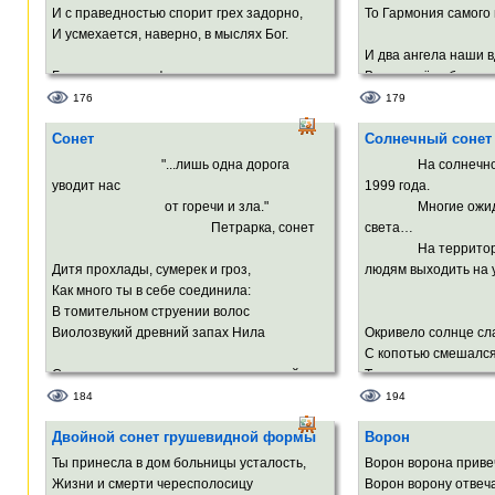
И с праведностью спорит грех задорно,
То Гармония самого
И усмехается, наверно, в мыслях Бог.
И два ангела наши в
Быть может, в кофе растворились власть
В переплёте бестел
И одиночество, и пузырёчки смеха,
И спустя много лет 
176
179
Рассветное томление успеха,
Две улыбки взойдут 
Сонет
Солнечный сонет
Уверенность, что попадаешь в масть.
И они нарисуют теб
"...лишь одна дорога
На солнечное за
И в вечность хочется, оскалившись,
В середине весёлого
уводит нас
1999 года.
вцепиться,
Посреди пышнотелог
от горечи и зла."
Многие ожидали 
Как в колесо сверкающая спица.
Петрарка, сонет
света…
И другие законы вес
На территориях
И забудут народы пр
Дитя прохлады, сумерек и гроз,
людям выходить на 
И Бог улыбнётся в б
Как много ты в себе соединила:
В томительном струении волос
Виолозвукий древний запах Нила
Окривело солнце сл
С копотью смешался
Смешался с космоса неведомою силой;
Тень соприкоснулась
Миниатюрной арфой тонкий нос
И родился этот солн
184
194
Парит над ртом, где белые светила
Двойной сонет грушевидной формы
Ворон
Зубов сверкают влагой белых роз.
Охлос глупый лезет 
Давится в азарте, к
Ты принесла в дом больницы усталость,
Ворон ворона приве
Порывисто и по-девичьи мило
Солнца шарик шарит
Жизни и смерти чересполосицу
Ворон ворону отвеча