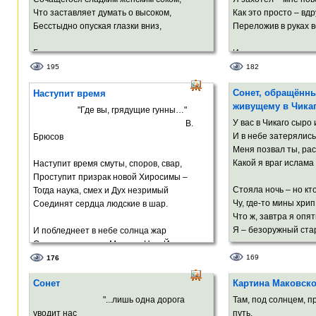
Что заставляет думать о высоком,
Как это просто – вдр
Бесстыдно опуская глазки вниз,
Переложив в руках в
Где центр мира, где из сна возник
И – песня вместо ра
Необъяснимо-солнечный родник
И – имя, как удав-ф
195
182
И, словно сердце, восхищённо бьётся.
Как будто бы заложе
Сонет, обращённ
Наступит время
В гигантской памят
живущему в Чика
Так Бог когда-то кисти обмакнул,
"Где вы, грядущие гунны…"
Нарисовал изгиб высоких скул,
Но я с собой покончу
У вас в Чикаго сыро 
В.
И смотрит, как Вселенная смеётся.
Меня – такого – ты 
И в небе затерялис
Брюсов
Меня позвал ты, рас
Какой я враг ислама 
Наступит время смуты, споров, свар,
Проступит призрак новой Хиросимы –
Стояла ночь – но кт
Тогда наука, смех и Дух незримый
Чу, где-то мины хрип
Соединят сердца людские в шар.
Что ж, завтра я опят
Я – безоружный ста
И побледнеет в небе солнца жар
От пульса ровного Москвы, Нью-Йорка,
Племяш, я за себя з
Рима,
169
176
Ведь город наш при
И дивный свет в телах неопалимых
Сонет
Картина Маковск
И здесь война… А вы
Научится нести и млад, и стар.
И ждите, когда вас 
"...лишь одна дорога
Там, под солнцем, 
В трёхмерный мир вселенских пирамид
уводит нас
путь.