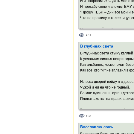
И я попросил ЭТО дать мне отв
Там, где детишки гуляли с мат
И просьбу свою я вложил ЕМУ в
С карканьем кружит десант вор
"Прошу ТЕБЯ – дни все мои и в
Чёрными сверху махая знамён
Что не проживу, в колесницу вс
Но проходил
Там сегодня
Подруги моей, чтобы не умира
Не
До Судного дня, когда в мантии
201
Я.
ТЫ выйдешь судить нас, сгорев
В глубинах света
И стало вдруг тихо под крыльям
В глубинах света стыну каплей
И я ощутил, как Архангел изрек
К условиям сиянья непригодны
Багрово-кипящее жгучее: "Да!"
Как альбинос, космополит без
Как все, кто "Я" не вплавил в ф
Из всех дверей войду я в двер
Чужой и ни на что не годный.
Во мне один лишь орган дето
Плевать хотел на правила зим
В противоречье троится фотон
Одно другое заменить готово.
193
И в пику забытью всё помнит п
Восславлю ложь
Вот равновесье выдавило стон
За ним протестом выскочило с
Восславлю Ложь, за то, что ул