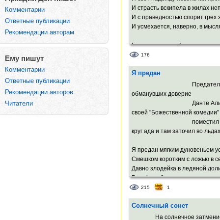
И страсть вскипела в жилах не
Комментарии
И с праведностью спорит грех 
Ответные публикации
И усмехается, наверно, в мысля
Рекомендации авторам
Быть может, в кофе растворили
И одиночество, и пузырёчки см
176
Ему пишут
Рассветное томление успеха,
Комментарии
Я предан
Уверенность, что попадаешь в 
Ответные публикации
Предателей
И в вечность хочется, оскаливш
Рекомендации авторов
обманувших доверие
вцепиться,
Данте Алигье
Читатели
Как в колесо сверкающая спица
своей "Божественной комедии"
поместил в де
круг ада и там заточил во льдах
Я предан мягким дуновеньем ус
Смешком коротким с ложью в с
Давно злодейка в ледяной дол
Где чёрный ветер и мороза хру
215
1
И я с тех пор дотошен, как манг
Солнечный сонет
Лишаю змей изящества и лини
Порок описывая, как историк П
На солнечное затмение 1