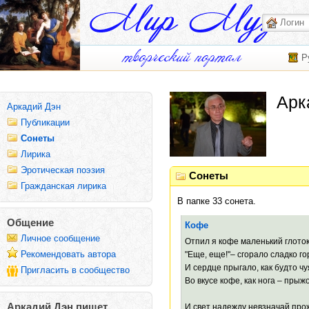
Р
Арк
Аркадий Дэн
Публикации
Сонеты
Лирика
Эротическая поэзия
Сонеты
Гражданская лирика
В папке 33 сонета.
Общение
Кофе
Личное сообщение
Отпил я кофе маленький глоток
Рекомендовать автора
"Еще, еще!"– сгорало сладко го
И сердце прыгало, как будто ч
Пригласить в сообщество
Во вкусе кофе, как нога – прыжо
Аркадий Дэн пишет
И свет надежду невзначай прож