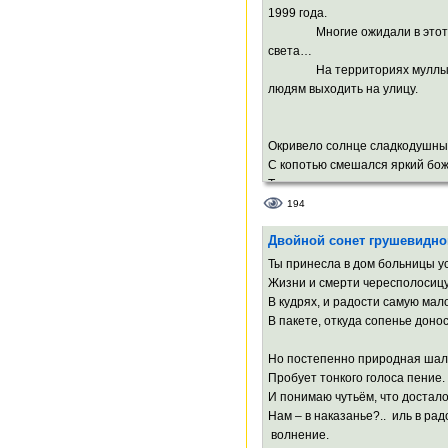
Зверею внешне, но внутри я пус
1999 года.
Многие ожидали в этот д
Так почему из всех земных соб
света…
Врачую мелкий точечный укус?
На территориях муллы з
Быть может, потому, что хуже н
людям выходить на улицу.
Выдёргивать из дружбы крепко
Выкапывать тугой от ягод куст,
И в утро лить бездонно-чёрный 
Окривело солнце сладкодушны
С копотью смешался яркий бож
Тень соприкоснулась лунная с 
И родился этот солнечный соне
194
Двойной сонет грушевидн
Охлос глупый лезет вверх в аж
Давится в азарте, как в после
Ты принесла в дом больницы у
Солнца шарик шарит, весь по
Жизни и смерти чересполосиц
сажей,
В кудрях, и радости самую мал
В темноте по небу, будто ищет 
В пакете, откуда сопенье донос
А Земля молитвы в звёздное ш
Но постепенно природная шал
А Земля подвоха с нетерпень
Пробует тонкого голоса пение.
Но отшелушился лик прекрасн
И понимаю чутьём, что достал
Лоб блеснул покатый, округлилс
Нам – в наказанье?.. иль в рад
волнение.