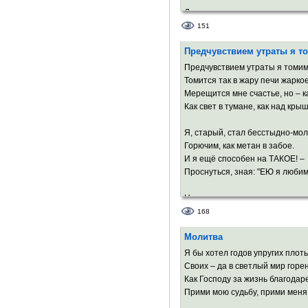
Души волненье сохранишь
Хотя б на час после разлуки.
151
А там, глядишь, подхватят внук
Предчувствием утраты я т
В бумагу втиснутый мякиш
Из дум прозрачно-мимолётных
Предчувствием утраты я томим
И тел прекрасно-беззаботных.
Томится так в жару печи жаркое
Мерещится мне счастье, но – к
Как свет в тумане, как над кр
Я, старый, стал бесстыдно-мо
Горючим, как метан в забое.
И я ещё способен на ТАКОЕ! –
Проснуться, зная: "ЕЮ я любим
Но ты – ты в измерении ином
Спешишь, смеёшься, делаешь 
168
Твой мир мне кажется таким не
Молитва
хрупким,
А я мечтаю о простом, земном.
Я бы хотел годов упругих плоть
Своих – да в светлый мир горен
Твой может лопнуть вдруг, как т
Как Господу за жизнь благодар
И мой сопьётся на песчаном дн
Прими мою судьбу, прими меня,