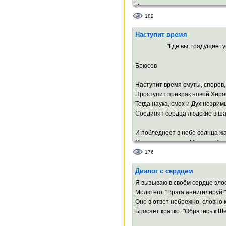
И – песня вместо равновесья,
И – имя, как удав-фетиш.
182
Как будто бы заложен весь я
Наступит время
В гигантской памяти афиш.
"Где вы, грядущие гу
Но я с собой покончу, если
В
Меня – такого – ты простишь.
Брюсов
Наступит время смуты, споров,
Проступит призрак новой Хир
Тогда наука, смех и Дух незрим
Соединят сердца людские в ша
И побледнеет в небе солнца ж
От пульса ровного Москвы, Нью
Рима,
176
И дивный свет в телах неопал
Диалог с сердцем
Научится нести и млад, и стар.
Я вызываю в своём сердце злос
В трёхмерный мир вселенских
Молю его: "Врага аннигилируй!"
Вольют свой свет иные многом
Оно в ответ небрежно, словно к
И мы увидим братьев, наконе
Бросает кратко: "Обратись к Ше
Я убеждён: наш дух не сохрани