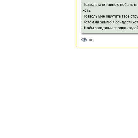
Позволь мне тайною побыть м
хоть,
Позволь мне ощутить твоё стру
Потом на землю я сойду стихо
Чтобы загадками сердца людей
Меня переведут на языки,
161
И будут петь малюткам на ночь
И стану я востребованный сам
Лицо моё вспомянут старики.
Пусть эти жизни там, за небеса
Благословит огонь Твоей руки.