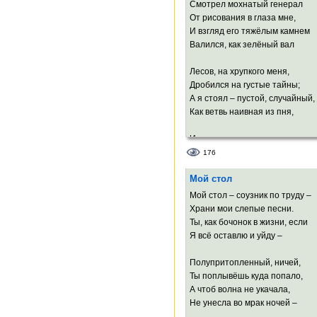
Позволь напоследок мне выйти
Смотрел мохнатый генерал
И в пруд заглянуть, будто в тё
От рисования в глаза мне,
И в нём угадать, что мне – крив
И взгляд его тяжёлым камнем
правда!
Валился, как зелёный вал
В пруду утоплю свои страх я и 
Лесов, на хрупкого меня,
И смело ступлю на змеиный сво
Дробился на густые тайны;
А я стоял – пустой, случайный,
Как ветвь наивная из пня,
И чуда ждал.
И старый шмель
176
Мне показал свои чащобы,
Мой стол
Леса, дубравы, рощи, чтобы
Сложил я их в души кошель,
Мой стол – соузник по труду –
Храни мои слепые песни.
И на земле обетованной
Ты, как бочонок в жизни, если
Вдохнул вдруг леса запах прян
Я всё оставлю и уйду –
Полупритопленный, ничей,
Ты поплывёшь куда попало,
А чтоб волна не укачала,
Не унесла во мрак ночей –