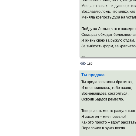
И вздрогнул мной ужаленный Г
Мне, а в глазах – и душно, и те
Восславлю ложь, что мягко, как 
Меняла крепость духа на устал
Пойду за Ложью, что в накидке
Семь раз обходит белоснежны
Я жизнь свою за рыжую отдам,
За зыбкость форм, за крапчато
Её гостеприимства многоцветь
Её пиры я воспою в стихах.
189
И пусть в похмелье на моих рук
Ты предала
Проступит кровью прошлое сто
Ты предала законы братства,
Я ложь люблю за искренность, 
И мне пришлось, тебе назло,
За то, что в неизвестность мне
Возненавидев, состояться,
Освоив бардов ремесло.
Теперь есть место разгуляться:
Я захотел – мне повезло!
Как это просто – вдруг расстать
Переложив в руках весло.