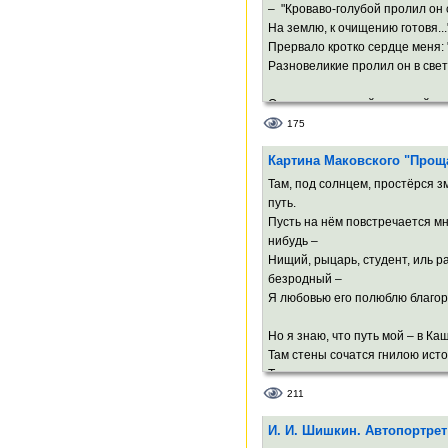
До тех времён ни щедрый опыт
– "Кроваво-голубой пролил он 
Ни зависть чёрную, ни стук пус
На землю, к очищению готовя...
Я убеждён!..
Прервало кротко сердце меня: 
Разновеликие пролил он в све
От ядовито-жгучей, до такой,
Что жизнь не ставит в грош сво
175
И в будущем страстями мира п
Картина Маковского "Прощ
А драматург всего лишь в сущно
Там, под солнцем, простёрся 
И, осветив в твореньях вечность
путь.
Знак равенства меж ними скром
Пусть на нём повстречается мн
нибудь –
Нищий, рыцарь, студент, иль р
безродный –
Я любовью его полюблю благор
Но я знаю, что путь мой – в Ка
Там стены сочатся гнилою ист
Там пол весь усыпан осколками
И слугами будут мне там черте
211
И. И. Шишкин. Автопортрет
Отец мой, ещё далеко до закат