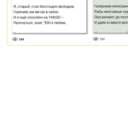
Галерники неписанн
Я, старый, стал бесстыдно-молодым,
Рабы ничтожные пур
Горючим, как метан в забое.
Они рискуют до пос
И я ещё способен на ТАКОЕ! –
И даже в смерти все
Проснуться, зная: "ЕЮ я любим..
Наездники гармоний
Но ты – ты в измерении ином
В пародиях вам нет 
Спешишь, смеёшься, делаешь покупки.
152
168
Вы скромностью зат
Твой мир мне кажется таким непрочно-
хрупким,
Вы – снега горсть в 
А я мечтаю о простом, земном.
Вы – музыка старинн
Вы – яд для лизоблю
Твой может лопнуть вдруг, как тьма в окне.
И мой сопьётся на песчаном дне.