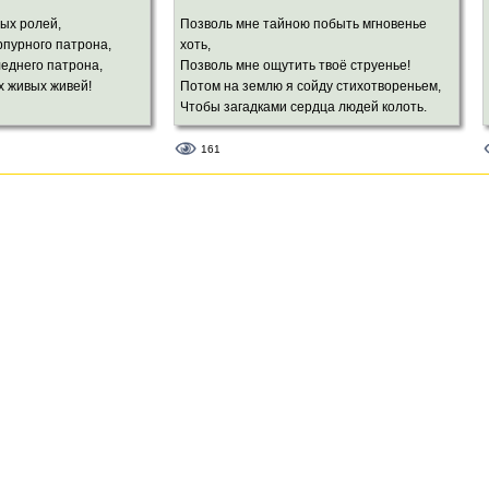
ых ролей,
Позволь мне тайною побыть мгновенье
пурного патрона,
хоть,
леднего патрона,
Позволь мне ощутить твоё струенье!
х живых живей!
Потом на землю я сойду стихотвореньем,
Чтобы загадками сердца людей колоть.
 своенравных,
на свете равных.
Меня переведут на языки,
161
мили мудрецов!
И будут петь малюткам на ночь мамы.
И стану я востребованный самый.
лицо хмельного лета,
Лицо моё вспомянут старики.
ого сонета,
дов и льстецов!
Пусть эти жизни там, за небесами,
Благословит огонь Твоей руки.