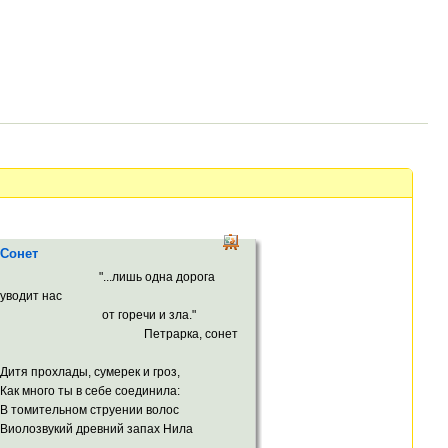
Сонет
"...лишь одна дорога
уводит нас
от горечи и зла."
Петрарка, сонет
Дитя прохлады, сумерек и гроз,
Как много ты в себе соединила:
В томительном струении волос
Виолозвукий древний запах Нила