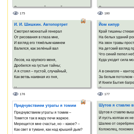
От ядовито-жгучей, до такой,
Смешался с космоса
Что жизнь не ставит в грош свою порой,
Миниатюрной арфой
175
180
И в будущем страстями мира правит.
Парит над ртом, где
И. И. Шишкин. Автопортрет
Йом кипур
Зубов сверкают влаг
А драматург всего лишь в сущность вник,
Смотрел мохнатый генерал
Край тишины стекае
И, осветив в твореньях вечность, миг,
Порывисто и по-дев
От рисования в глаза мне,
На белых зданий ро
Знак равенства меж ними скромно ставит.
Ты иногда сбивалась
И взгляд его тяжёлым камнем
На звон травы прос
А твой изящной фор
Валился, как зелёный вал
На детский взгляд 
Напоминал мне него
Что синий пепел неб
Лесов, на хрупкого меня,
Куда уходит сила мо
В души моей сияюще
Дробился на густые тайны;
Увитый Серенадой* 
А я стоял – пустой, случайный,
А в синагоге – канто
Как ветвь наивная из пня,
За белым потолком –
* серенада Шуберта
И Книги Бытия багро
И чуда ждал.
И шелестение прожи
И старый шмель
176
177
Мне показал свои чащобы,
А сердце молниями 
Шутов я ставлю 
Леса, дубравы, рощи, чтобы
Предчувствием утраты я томим
То в занебесье анге
Сложил я их в души кошель,
Руками огненными в
Шутов я ставлю выш
Предчувствием утраты я томим –
Шипы вонзает челов
И пусть колпак их н
Томится так в жару печи жаркое.
И на земле обетованной
Шалею от серебряно
Мерещится мне счастье, но – какое? –
Вдохнул вдруг леса запах пряный.
Колоколец, похожих
Как свет в тумане, как над крышей дым?