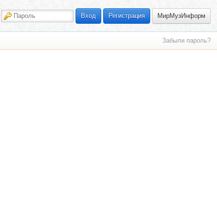
МирМузИнформ
Вход
Регистрация
Забыли пароль?