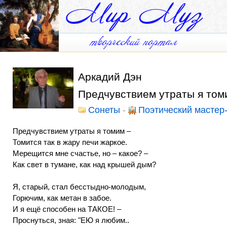
Аркадий Дэн
Предчувствием утраты я том
Сонеты
-
Поэтический мастер
Предчувствием утраты я томим –
Томится так в жару печи жаркое.
Мерещится мне счастье, но – какое? –
Как свет в тумане, как над крышей дым?
Я, старый, стал бесстыдно-молодым,
Горючим, как метан в забое.
И я ещё способен на ТАКОЕ! –
Проснуться, зная: "ЕЮ я любим..