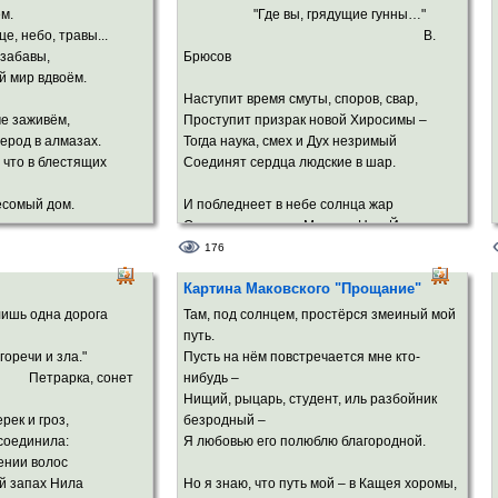
ём.
"Где вы, грядущие гунны…"
рочным вином,
Я ложь люблю за искренность, за смелость,
це, небо, травы...
В.
ёрным дном.
За то, что в неизвестность мне хотелось.
 забавы,
Брюсов
й мир вдвоём.
Наступит время смуты, споров, свар,
че заживём,
Проступит призрак новой Хиросимы –
лерод в алмазах.
Тогда наука, смех и Дух незримый
 что в блестящих
Соединят сердца людские в шар.
есомый дом.
И побледнеет в небе солнца жар
От пульса ровного Москвы, Нью-Йорка,
я в Божье Слово,
Рима,
176
т звездопад,
И дивный свет в телах неопалимых
Картина Маковского "Прощание"
ы смело станешь
Научится нести и млад, и стар.
дна дорога
Там, под солнцем, простёрся змеиный мой
ва впопад,
В трёхмерный мир вселенских пирамид
путь.
Вольют свой свет иные многомерья,
и зла."
Пусть на нём повстречается мне кто-
на,
И мы увидим братьев, наконец…
а, сонет
нибудь –
 ото сна!..
Я убеждён: наш дух не сохранит
Нищий, рыцарь, студент, иль разбойник
До тех времён ни щедрый опыт зверя,
рек и гроз,
безродный –
Ни зависть чёрную, ни стук пустых сердец.
 соединила:
Я любовью его полюблю благородной.
Я убеждён!..
ении волос
й запах Нила
Но я знаю, что путь мой – в Кащея хоромы,