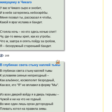
И восхищение тобой в себе коплю.
живущему в Чикаго
Так Бог когда-то кисти обмакнул,
Нарисовал изгиб высоких скул,
У вас в Чикаго сыро и знобит,
И смотрит, как Вселенная смеётся.
И в небе затерялись небоскрёбы.
Меня позвал ты, рассказал я чтобы,
Какой я враг ислама и бандит.
Стояла ночь – но кто здесь ночью спит!
Чу, где-то мины хрип, как из утробы.
Что ж, завтра я опять пойду за гробом,
Я – безоружный старенький бандит.
Племяш, я за себя здесь постою и сам –
168
Ведь город наш прифронтовой на карте,
В глубинах света стыну каплей тьмы
И здесь война… А вы там кости парьте,
И ждите, когда вас сожрёт ислам.
В глубинах света стыну каплей тьмы
К условиям сиянья непригодный –
Он молодой и подлый, уж поверь!
Как альбинос, космополит безродный,
Мы перед ним хотим захлопнуть дверь.
Как все, кто "Я" не вплавил в форму "Мы".
Из всех дверей войду я в дверь тюрьмы –
Чужой и ни на что не годный.
Во мне один лишь орган детородный
Плевать хотел на правила зимы.