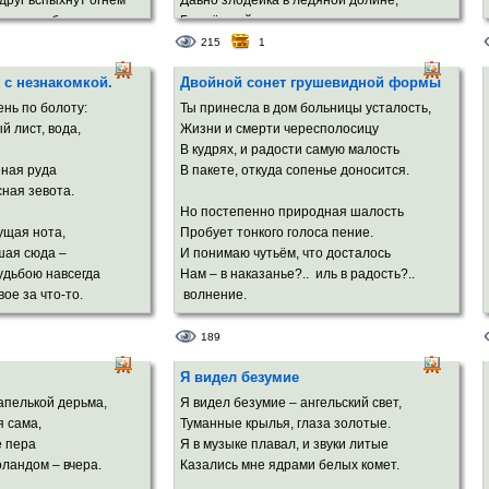
друг вспыхнут огнём
Давно злодейка в ледяной долине,
ом, подобно комете.
Где чёрный ветер и мороза хруст.
на рассвете земном
215
1
и увидят их дети.
И я с тех пор дотошен, как мангуст,
 с незнакомкой.
Двойной сонет грушевидной формы
Лишаю змей изящества и линий.
я и меня
Порок описывая, как историк Плиний,
ень по болоту:
Ты принесла в дом больницы усталость,
 русого дня
Зверею внешне, но внутри я пуст.
ёлтый лист, вода,
Жизни и смерти чересполосицу
о жаркого лета.
В кудрях, и радости самую малость
Так почему из всех земных событий
ная руда
В пакете, откуда сопенье доносится.
ь мир обоймут,
Врачую мелкий точечный укус?
сная зевота.
о пряник и кнут,
Быть может, потому, что хуже нет
Но постепенно природная шалость
езвременье где-то.
Выдёргивать из дружбы крепкой нити,
чущая нота,
Пробует тонкого голоса пение.
Выкапывать тугой от ягод куст,
шая сюда –
И понимаю чутьём, что досталось
И в утро лить бездонно-чёрный свет?!.
удьбою навсегда
Нам – в наказанье?.. иль в радость?..
ое за что-то.
волнение.
ронизан и тоской,
В голосе этом – и злато пророчества,
189
ыки погасли.
И амальгама глухого забвения,
Я видел безумие
 покой
Мощь грозовая инстинктов развязанных.
и несчастлив.
апелькой дерьма,
Я видел безумие – ангельский свет,
Скажется ль в крошке влияние отчества?
я сама,
Туманные крылья, глаза золотые.
смута, страх,
Или погубит её нетерпение?
е пера
Я в музыке плавал, и звуки литые
больших глазах.
Или судьба её в линиях смазанных?
ландом – вчера.
Казались мне ядрами белых комет.