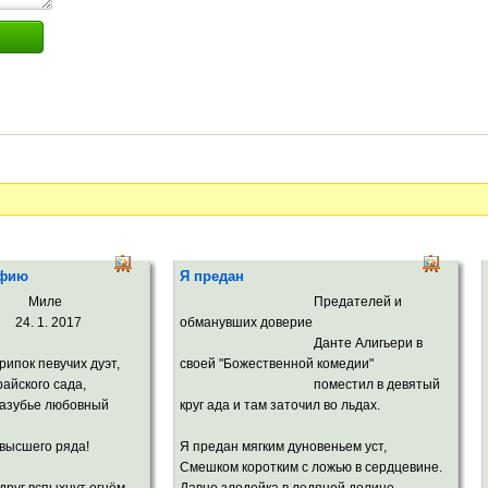
афию
Я предан
ле
Предателей и
 2017
обманувших доверие
Данте Алигьери в
рипок певучих дуэт,
своей "Божественной комедии"
райского сада,
поместил в девятый
зазубье любовный
круг ада и там заточил во льдах.
 высшего ряда!
Я предан мягким дуновеньем уст,
Смешком коротким с ложью в сердцевине.