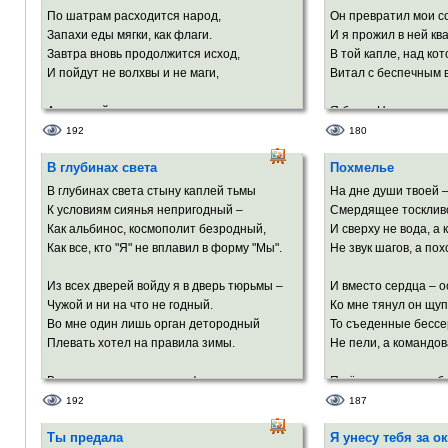
А Земля молитвы в звёздное шлёт небо,
По шатрам расходится народ,
Он превратил мои со
А Земля подвоха с нетерпеньем ждёт…
Запахи еды мягки, как флаги.
И я прожил в ней кв
Но отшелушился лик прекрасный Феба,
Завтра вновь продолжится исход,
В той капле, над кот
Лоб блеснул покатый, округлился рот!..
И пойдут не волхвы и не маги,
Витал с беспечным в
А теперь, родная, что угодно требуй,
А тяжелый, как земля в дожди,
Я был в Начале выд
Ведь мы сможем встретить следующий год!
Шлейф людей, похожий на комету.
Как ясность звёзд и
192
180
Во главе – Моше, за ним – вожди,
Я превратить хотел 
В глубинах света
Похмелье
Вслед колена.
Но – пальцем я попал 
По зиме и лету
В глубинах света стыну каплей тьмы
На дне души твоей 
Тянутся евреи меж столбов
Теперь я Воланду не
К условиям сиянья непригодный –
Смердящее тоскливо
Пыли и огня…
Всучить мне вместо
Как альбинос, космополит безродный,
И сверху не вода, а 
И крупный пот со лбов…
ЛОЖЬ!..
Как все, кто "Я" не вплавил в форму "Мы".
Не звук шагов, а по
Из всех дверей войду я в дверь тюрьмы –
И вместо сердца – 
Чужой и ни на что не годный.
Ко мне тянул он щу
Во мне один лишь орган детородный
То съеденные бесс
Плевать хотел на правила зимы.
Не пели, а командов
В противоречье троится фотон.
Пшёл вон отсюда, б
Одно другое заменить готово.
Осколок, уморительн
192
187
И в пику забытью всё помнит плоть.
И я потёк среди ост
Ты предала
Я унесу тебя за о
Вот равновесье выдавило стон,
Использованный же