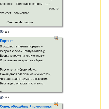
брюнетка... Белокурые волосы – это
золото,
это свет... это мечта"
Стефан Малларме
198
Не "взлёт огня на западе", и не мечта,
Портрет
А чёрной ночи простота святая,
Которая, как голос, улетая,
Я создаю из памяти портрет –
Мне шелестит сияньем звёзд: "Я – Та!"
Рисую в красках нежную головку,
Всегда готовую на милую уловку
Сложней земли, и всё же – пустота!
И развлечений яростный букет.
Все тайны космоса без смысла и без края –
Всё волосы твои, моя родная,
Рисую тела гибкого абрис,
Вобрали в цвет и в слово – КРАСОТА!
Сочащегося сладким женским соком,
Что заставляет думать о высоком,
Я чёрный ненавижу и – люблю!
Бесстыдно опуская глазки вниз,
Я, уподобясь в небе кораблю,
В твой грех блестящий кожею зароюсь.
Где центр мира, где из сна возник
Необъяснимо-солнечный родник
193
И не завидую античному герою –
И, словно сердце, восхищённо бьётся.
Ведь он страдал, а я...я лишь терплю,
Сонет, обращённый племяннику,