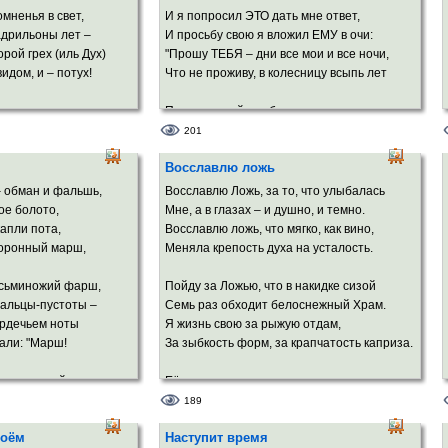
А из-за двери закрытой – ни шороха.
мненья в свет,
И я попросил ЭТО дать мне ответ,
Только блеснёт вдруг твоё восклицание,
адрильоны лет –
И просьбу свою я вложил ЕМУ в очи:
Да прозвенит, как капель колыбельная
орой грех (иль Дух)
"Прошу ТЕБЯ – дни все мои и все ночи,
идом, и – потух!
Что не проживу, в колесницу всыпь лет
Вновь тишина беспокойно-постельная
В спальне, приглушенных свечек
ержан и щедр,
Подруги моей, чтобы не умирала
мерцание...
 темень тяжких недр.
До Судного дня, когда в мантии алой
201
Вот попросила сметану ты с творогом.
Добро в Любовь,
ТЫ выйдешь судить нас, сгоревших, сюда".
Восславлю ложь
не в глаз, а в бровь!..
Я посмотрел – ничего не осталось.
И стало вдруг тихо под крыльями век,
– обман и фальшь,
Восславлю Ложь, за то, что улыбалась
Осень на улице мокрыми клёнами
 верю ни на грош –
И я ощутил, как Архангел изрек
е болото,
Мне, а в глазах – и душно, и темно.
Над головой чересчур размахалась,
 чистой Правды –
Багрово-кипящее жгучее: "Да!"
капли пота,
Восславлю ложь, что мягко, как вино,
И желудями – своими патронами –
хоронный марш,
Меняла крепость духа на усталость.
Лета сшибает остатки вранья.
осьминожий фарш,
Пойду за Ложью, что в накидке сизой
Там, где детишки гуляли с матронами –
пальцы-пустоты –
Семь раз обходит белоснежный Храм.
С карканьем кружит десант воронья,
ердечьем ноты
Я жизнь свою за рыжую отдам,
Чёрными сверху махая знамёнами.
али: "Марш!
За зыбкость форм, за крапчатость каприза.
Но проходил
Там сегодня
есполезный пар,
Её гостеприимства многоцветье,
Не
ое чудо!"
Её пиры я воспою в стихах.
189
Я.
атков блуда –
И пусть в похмелье на моих руках
коём
Наступит время
нщиной отвар.
Проступит кровью прошлое столетье –