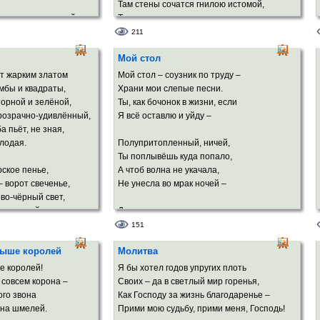
Там стены сочатся гнилою истомой,
 неведомою силой;
Там пол весь усыпан осколками злата,
 тонкий нос
И слугами будут мне там чертенята.
211
 белые светила
Мой стол
ой белых роз.
Отец мой, ещё далеко до заката.
Позволь напоследок мне выйти из хаты
т жарким златом
Мой стол – соузник по труду –
ичьи мило
И в пруд заглянуть, будто в тёмное завтра,
мбы и квадраты,
Храни мои слепые песни.
 и фолила,
И в нём угадать, что мне – кривда иль
торной и зелёной,
Ты, как бочонок в жизни, если
мы силуэт
правда!
прозрачно-удивлённый,
Я всё оставлю и уйду –
й – Нефертити.
а пьёт, не зная,
В пруду утоплю свои страх я и жуть,
лодая.
Полупритопленный, ничей,
м зените –
И смело ступлю на змеиный свой путь.
Ты поплывёшь куда попало,
твой портрет.
рское пенье,
А чтоб волна не укачала,
 ворот свеченье,
Не унесла во мрак ночей –
во-чёрный свет,
тых дней и лет.
Души волненье сохранишь
Хотя б на час после разлуки.
151
жжёт мечта святая –
А там, глядишь, подхватят внуки
выше королей
Молитва
льская стая
В бумагу втиснутый мякиш
 складки тишины
Из дум прозрачно-мимолётных
е королей!
Я бы хотел годов упругих плоть
еческой вины.
И тел прекрасно-беззаботных.
е совсем корона –
Своих – да в светлый мир горенья,
го звона
Как Господу за жизнь благодаренье –
 на шмелей.
Прими мою судьбу, прими меня, Господь!