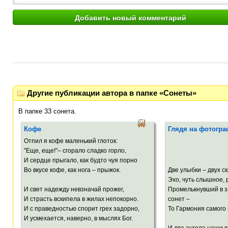
Другие публикации автора в папке «Сонеты»
В папке 33 сонета.
Кофе
Глядя на фотогр
Отпил я кофе маленький глоток:
Ми
"Еще, еще!"– сгорало сладко горло,
24. 1.
И сердце прыгало, как будто чуя порно
Во вкусе кофе, как нога – прыжок.
Две улыбки – двух ск
Эхо, чуть слышное, 
И свет надежду невзначай прожег,
Промелькнувший в 
И страсть вскипела в жилах непокорно.
сонет –
И с праведностью спорит грех задорно,
То Гармония самого
И усмехается, наверно, в мыслях Бог.