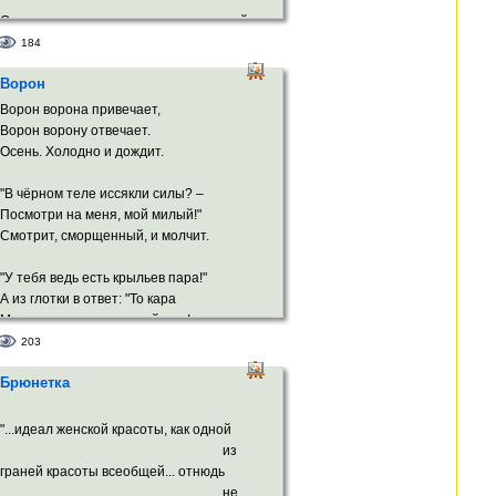
Смешался с космоса неведомою силой;
Миниатюрной арфой тонкий нос
184
Парит над ртом, где белые светила
Ворон
Зубов сверкают влагой белых роз.
Ворон ворона привечает,
Порывисто и по-девичьи мило
Ворон ворону отвечает.
Ты иногда сбивалась и фолила,
Осень. Холодно и дождит.
А твой изящной формы силуэт
Напоминал мне негой – Нефертити.
"В чёрном теле иссякли силы? –
Посмотри на меня, мой милый!"
В души моей сияющем зените –
Смотрит, сморщенный, и молчит.
Увитый Серенадой* твой портрет.
"У тебя ведь есть крыльев пара!"
* серенада Шуберта
А из глотки в ответ: "То кара
Мне – за то, что я птичий жид!
203
Мы же избранной касты птицы,
Брюнетка
И проклятье на наших лицах
Чёрной маской людской лежит".
"...идеал женской красоты, как одной
Ворон ворона привечает,
из
Ворон ворону отвечает...
граней красоты всеобщей... отнюдь
не