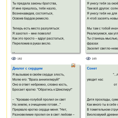
За ним протестом выскочило слово –
Ты предала законы братства,
Я унесу тебя за око
И вздрогнул мной ужаленный Господь!
Ты мне казалась ма
И мне пришлось, тебе назло,
Там всё другое: солн
А обернулась ада ч
Возненавидев, состояться,
Я унесу тебя не для
Освоив бардов ремесло.
А чтоб засеять новы
Теперь есть место разгуляться:
Мы там с тобой ина
Я захотел – мне повезло!
Реализуемся, как уг
Как это просто – вдруг расстаться,
Ты станешь мыслью,
Переложив в руках весло.
фразах
Заселит светло-нев
И – песня вместо равновесья,
И – имя, как удав-фетиш.
Затем ты облачишьс
182
165
Как будто бы заложен весь я
И в Слове загрохоче
Диалог с сердцем
Сонет
В гигантской памяти афиш.
И с Светозарными т
вровень,
Я вызываю в своём сердце злость,
"...лишь о
Но я с собой покончу, если
И зазвучат твои сло
Молю его: "Врага аннигилируй!"
уводит нас
Меня – такого – ты простишь.
Оно в ответ небрежно, словно кость,
от горечи 
И заалеет юная вес
Бросает кратко: "Обратись к Шекспиру!"
Петрарк
И всё живое вспрянет
– "Кроваво-голубой пролил он свет
Дитя прохлады, суме
На землю, к очищению готовя..."
Как много ты в себе
Прервало кротко сердце меня: "Нет,
В томительном стру
Разновеликие пролил он в свет любови –
Виолозвукий древни