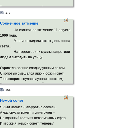
В противоречье троится фотон.
Одно другое заменить готово.
179
И в пику забытью всё помнит плоть.
Солнечное затмение
Вот равновесье выдавило стон,
За ним протестом выскочило слово –
На солнечное затмение 11 августа
И вздрогнул мной ужаленный Господь!
1999 года.
Многие ожидали в этот день конца
света…
На территориях муллы запретили
людям выходить на улицу.
Окривело солнце сладкодушным летом,
С копотью смешался яркий божий свет.
Тень соприкоснулась лунная с поэтом,
И родился этот солнечный сонет.
154
Охлос глупый лезет вверх в ажиотаже,
Немой сонет
Давится в азарте, как в последний раз…
Солнца шарик шарит, весь покрытый
Я был написан, аккуратно сложен,
сажей,
А час спустя измят и уничтожен –
В темноте по небу, будто ищет нас.
Нежданный гость из невозможных сфер.
И кто же я, немой сонет, теперь?
А Земля молитвы в звёздное шлёт небо,