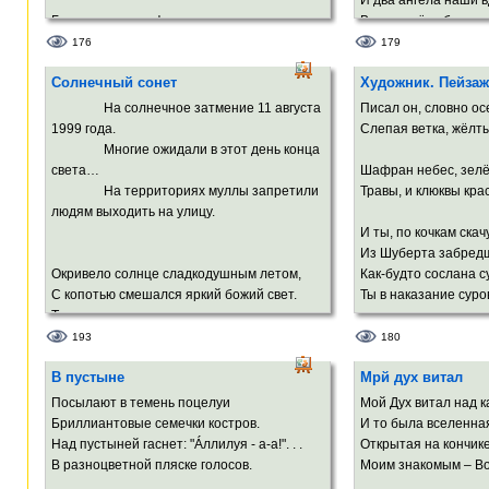
И два ангела наши в
Быть может, в кофе растворились власть
В переплёте бестел
И одиночество, и пузырёчки смеха,
И спустя много лет 
176
179
Рассветное томление успеха,
Две улыбки взойдут 
Солнечный сонет
Художник. Пейзаж
Уверенность, что попадаешь в масть.
И они нарисуют теб
На солнечное затмение 11 августа
Писал он, словно ос
И в вечность хочется, оскалившись,
В середине весёлого
1999 года.
Слепая ветка, ж
вцепиться,
Посреди пышнотелог
Многие ожидали в этот день конца
Как в колесо сверкающая спица.
света…
Шафран небес, зелё
И другие законы вес
На территориях муллы запретили
Травы, и клюквы кра
И забудут народы пр
людям выходить на улицу.
И Бог улыбнётся в б
И ты, по кочкам ска
Из Шуберта забред
Окривело солнце сладкодушным летом,
Как-будто сослана с
С копотью смешался яркий божий свет.
Ты в наказание суров
Тень соприкоснулась лунная с поэтом,
И родился этот солнечный сонет.
Мир одиночеством п
193
180
Огнями, что без муз
В пустыне
Мрй дух витал
Охлос глупый лезет вверх в ажиотаже,
И даже фиолетовый
Давится в азарте, как в последний раз…
На горизонте тонок 
Посылают в темень поцелуи
Мой Дух витал над к
Солнца шарик шарит, весь покрытый
Бриллиантовые семечки костров.
И то была вселенна
сажей,
А по болоту – хаос, 
Над пустыней гаснет: "Áллилуя - а-а!". . .
Открытая на кончик
В темноте по небу, будто ищет нас.
И пропасти в твоих 
В разноцветной пляске голосов.
Моим знакомым – Во