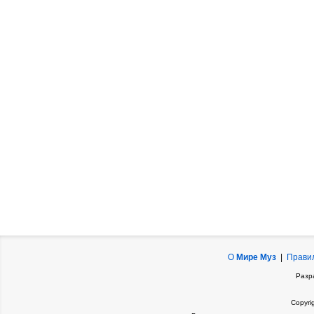
О
Мире Муз
|
Прави
Разр
Copyri