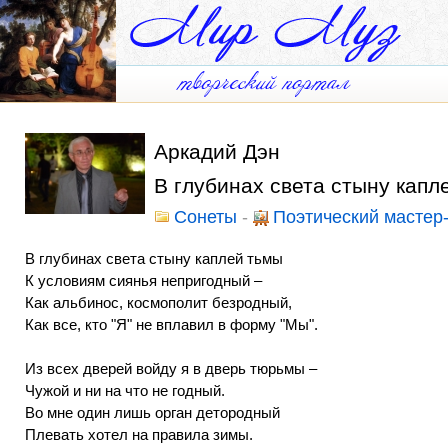
Аркадий Дэн
В глубинах света стыну капл
Сонеты
-
Поэтический мастер
В глубинах света стыну каплей тьмы
К условиям сиянья непригодный –
Как альбинос, космополит безродный,
Как все, кто "Я" не вплавил в форму "Мы".
Из всех дверей войду я в дверь тюрьмы –
Чужой и ни на что не годный.
Во мне один лишь орган детородный
Плевать хотел на правила зимы.