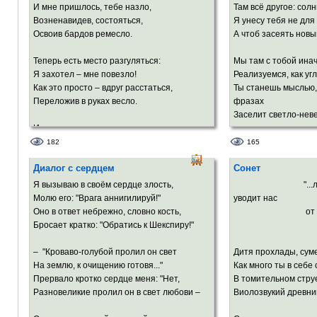
И вздрогнул мной ужаленный Господь!
Ты мне казалась ма
И мне пришлось, тебе назло,
Там всё другое: солн
А обернулась ада ч
Возненавидев, состояться,
Я унесу тебя не для
Освоив бардов ремесло.
А чтоб засеять новы
Теперь есть место разгуляться:
Мы там с тобой ина
Я захотел – мне повезло!
Реализуемся, как уг
Как это просто – вдруг расстаться,
Ты станешь мыслью,
Переложив в руках весло.
фразах
Заселит светло-нев
И – песня вместо равновесья,
И – имя, как удав-фетиш.
Затем ты облачишьс
182
165
Как будто бы заложен весь я
И в Слове загрохоче
Диалог с сердцем
Сонет
В гигантской памяти афиш.
И с Светозарными т
вровень,
Я вызываю в своём сердце злость,
"...лишь о
Но я с собой покончу, если
И зазвучат твои сло
Молю его: "Врага аннигилируй!"
уводит нас
Меня – такого – ты простишь.
Оно в ответ небрежно, словно кость,
от горечи 
И заалеет юная вес
Бросает кратко: "Обратись к Шекспиру!"
Петрарк
И всё живое вспрянет
– "Кроваво-голубой пролил он свет
Дитя прохлады, суме
На землю, к очищению готовя..."
Как много ты в себе
Прервало кротко сердце меня: "Нет,
В томительном стру
Разновеликие пролил он в свет любови –
Виолозвукий древни