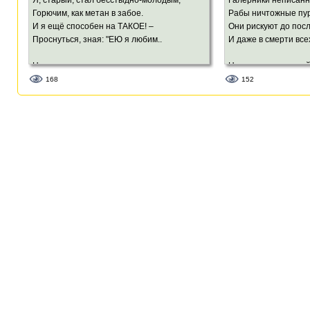
Я, старый, стал бесстыдно-молодым,
Галерники неписанн
Горючим, как метан в забое.
Рабы ничтожные пур
И я ещё способен на ТАКОЕ! –
Они рискуют до пос
Проснуться, зная: "ЕЮ я любим..
И даже в смерти все
Но ты – ты в измерении ином
Наездники гармоний
Спешишь, смеёшься, делаешь покупки.
В пародиях вам нет 
168
152
Твой мир мне кажется таким непрочно-
Вы скромностью зат
хрупким,
А я мечтаю о простом, земном.
Вы – снега горсть в 
Вы – музыка старинн
Твой может лопнуть вдруг, как тьма в окне.
Вы – яд для лизоблю
И мой сопьётся на песчаном дне.