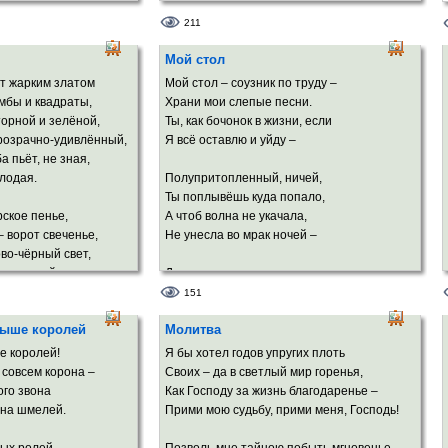
 неведомою силой;
Там пол весь усыпан осколками злата,
 тонкий нос
И слугами будут мне там чертенята.
211
 белые светила
Мой стол
ой белых роз.
Отец мой, ещё далеко до заката.
Позволь напоследок мне выйти из хаты
т жарким златом
Мой стол – соузник по труду –
ичьи мило
И в пруд заглянуть, будто в тёмное завтра,
мбы и квадраты,
Храни мои слепые песни.
 и фолила,
И в нём угадать, что мне – кривда иль
торной и зелёной,
Ты, как бочонок в жизни, если
мы силуэт
правда!
прозрачно-удивлённый,
Я всё оставлю и уйду –
й – Нефертити.
а пьёт, не зная,
В пруду утоплю свои страх я и жуть,
лодая.
Полупритопленный, ничей,
м зените –
И смело ступлю на змеиный свой путь.
Ты поплывёшь куда попало,
твой портрет.
рское пенье,
А чтоб волна не укачала,
 ворот свеченье,
Не унесла во мрак ночей –
во-чёрный свет,
тых дней и лет.
Души волненье сохранишь
Хотя б на час после разлуки.
151
жжёт мечта святая –
А там, глядишь, подхватят внуки
выше королей
Молитва
льская стая
В бумагу втиснутый мякиш
 складки тишины
Из дум прозрачно-мимолётных
е королей!
Я бы хотел годов упругих плоть
еческой вины.
И тел прекрасно-беззаботных.
е совсем корона –
Своих – да в светлый мир горенья,
го звона
Как Господу за жизнь благодаренье –
 на шмелей.
Прими мою судьбу, прими меня, Господь!