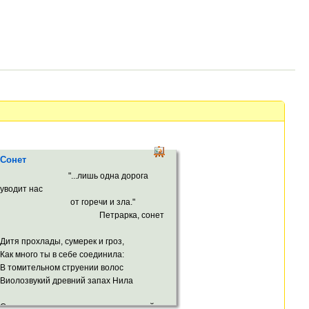
Сонет
"...лишь одна дорога
уводит нас
от горечи и зла."
Петрарка, сонет
Дитя прохлады, сумерек и гроз,
Как много ты в себе соединила:
В томительном струении волос
Виолозвукий древний запах Нила
Смешался с космоса неведомою силой;