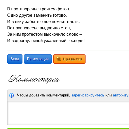
В противоречье троится фотон.
Одно другое заменить готово.
И в пику забытью всё помнит плоть.
Вот равновесье выдавило стон,
За ним протестом выскочило слово –
И вздрогнул мной ужаленный Господь!
Вход
Регистрация
Нравится
Чтобы добавить комментарий,
зарегистрируйтесь
или
авторизу