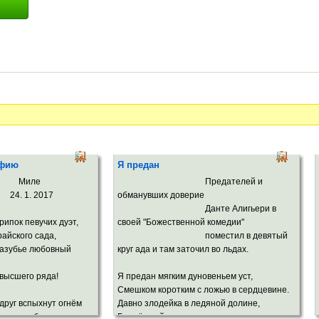
афию
Я предан
ле
Предателей и
 2017
обманувших доверие
Данте Алигьери в
рипок певучих дуэт,
своей "Божественной комедии"
райского сада,
поместил в девятый
зазубье любовный
круг ада и там заточил во льдах.
 высшего ряда!
Я предан мягким дуновеньем уст,
Смешком коротким с ложью в сердцевине.
друг вспыхнут огнём
Давно злодейка в ледяной долине,
ом, подобно комете.
Где чёрный ветер и мороза хруст.