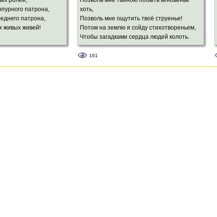
ых ролей,
Позволь мне тайною побыть мгновенье
пурного патрона,
хоть,
леднего патрона,
Позволь мне ощутить твоё струенье!
х живых живей!
Потом на землю я сойду стихотвореньем,
Чтобы загадками сердца людей колоть.
 своенравных,
на свете равных.
Меня переведут на языки,
161
мили мудрецов!
И будут петь малюткам на ночь мамы.
И стану я востребованный самый.
лицо хмельного лета,
Лицо моё вспомянут старики.
ого сонета,
дов и льстецов!
Пусть эти жизни там, за небесами,
Благословит огонь Твоей руки.