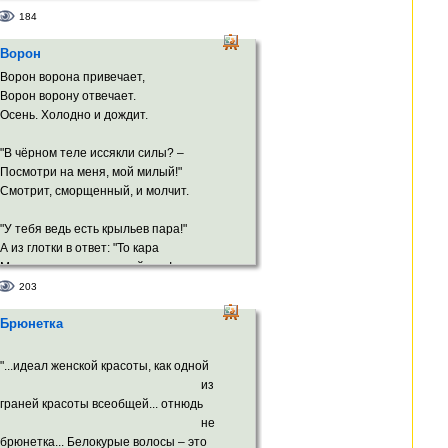
Миниатюрной арфой тонкий нос
184
Парит над ртом, где белые светила
Ворон
Зубов сверкают влагой белых роз.
Ворон ворона привечает,
Порывисто и по-девичьи мило
Ворон ворону отвечает.
Ты иногда сбивалась и фолила,
Осень. Холодно и дождит.
А твой изящной формы силуэт
Напоминал мне негой – Нефертити.
"В чёрном теле иссякли силы? –
Посмотри на меня, мой милый!"
В души моей сияющем зените –
Смотрит, сморщенный, и молчит.
Увитый Серенадой* твой портрет.
"У тебя ведь есть крыльев пара!"
* серенада Шуберта
А из глотки в ответ: "То кара
Мне – за то, что я птичий жид!
203
Мы же избранной касты птицы,
Брюнетка
И проклятье на наших лицах
Чёрной маской людской лежит".
"...идеал женской красоты, как одной
Ворон ворона привечает,
из
Ворон ворону отвечает...
граней красоты всеобщей... отнюдь
не
брюнетка... Белокурые волосы – это