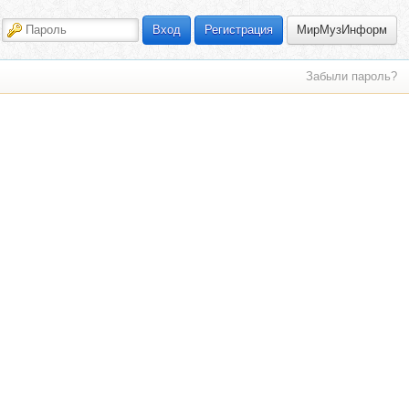
МирМузИнформ
Вход
Регистрация
Забыли пароль?