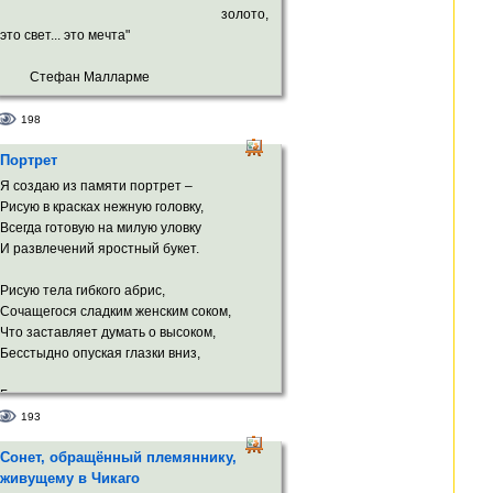
золото,
это свет... это мечта"
Стефан Малларме
198
Не "взлёт огня на западе", и не мечта,
Портрет
А чёрной ночи простота святая,
Которая, как голос, улетая,
Я создаю из памяти портрет –
Мне шелестит сияньем звёзд: "Я – Та!"
Рисую в красках нежную головку,
Всегда готовую на милую уловку
Сложней земли, и всё же – пустота!
И развлечений яростный букет.
Все тайны космоса без смысла и без края –
Всё волосы твои, моя родная,
Рисую тела гибкого абрис,
Вобрали в цвет и в слово – КРАСОТА!
Сочащегося сладким женским соком,
Что заставляет думать о высоком,
Я чёрный ненавижу и – люблю!
Бесстыдно опуская глазки вниз,
Я, уподобясь в небе кораблю,
В твой грех блестящий кожею зароюсь.
Где центр мира, где из сна возник
Необъяснимо-солнечный родник
193
И не завидую античному герою –
И, словно сердце, восхищённо бьётся.
Ведь он страдал, а я...я лишь терплю,
Сонет, обращённый племяннику,
И восхищение тобой в себе коплю.
живущему в Чикаго
Так Бог когда-то кисти обмакнул,