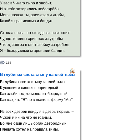
Нарисовал изгиб высоких скул,
У вас в Чикаго сыро и знобит,
И смотрит, как Вселенная смеётся.
И в небе затерялись небоскрёбы.
Меня позвал ты, рассказал я чтобы,
Какой я враг ислама и бандит.
Стояла ночь – но кто здесь ночью спит!
Чу, где-то мины хрип, как из утробы.
Что ж, завтра я опять пойду за гробом,
Я – безоружный старенький бандит.
Племяш, я за себя здесь постою и сам –
168
Ведь город наш прифронтовой на карте,
И здесь война… А вы там кости парьте,
В глубинах света стыну каплей тьмы
И ждите, когда вас сожрёт ислам.
В глубинах света стыну каплей тьмы
К условиям сиянья непригодный –
Он молодой и подлый, уж поверь!
Как альбинос, космополит безродный,
Мы перед ним хотим захлопнуть дверь.
Как все, кто "Я" не вплавил в форму "Мы".
Из всех дверей войду я в дверь тюрьмы –
Чужой и ни на что не годный.
Во мне один лишь орган детородный
Плевать хотел на правила зимы.