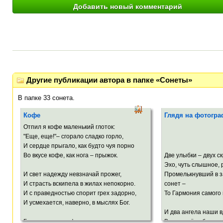
Другие публикации автора в папке «Сонеты»
В папке 33 сонета.
Кофе
Глядя на фотогр
Отпил я кофе маленький глоток:
Ми
"Еще, еще!"– сгорало сладко горло,
24. 1.
И сердце прыгало, как будто чуя порно
Во вкусе кофе, как нога – прыжок.
Две улыбки – двух ск
Эхо, чуть слышное, 
И свет надежду невзначай прожег,
Промелькнувший в 
И страсть вскипела в жилах непокорно.
сонет –
И с праведностью спорит грех задорно,
То Гармония самого
И усмехается, наверно, в мыслях Бог.
И два ангела наши в
Быть может, в кофе растворились власть
В переплёте бестел