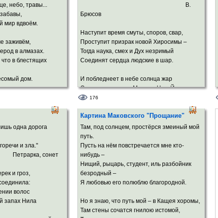
рочным вином,
Я ложь люблю за искренность, за смелость,
це, небо, травы...
В.
ёрным дном.
За то, что в неизвестность мне хотелось.
 забавы,
Брюсов
й мир вдвоём.
Наступит время смуты, споров, свар,
че заживём,
Проступит призрак новой Хиросимы –
лерод в алмазах.
Тогда наука, смех и Дух незримый
 что в блестящих
Соединят сердца людские в шар.
есомый дом.
И побледнеет в небе солнца жар
От пульса ровного Москвы, Нью-Йорка,
я в Божье Слово,
Рима,
176
т звездопад,
И дивный свет в телах неопалимых
Картина Маковского "Прощание"
ы смело станешь
Научится нести и млад, и стар.
дна дорога
Там, под солнцем, простёрся змеиный мой
ва впопад,
В трёхмерный мир вселенских пирамид
путь.
Вольют свой свет иные многомерья,
и зла."
Пусть на нём повстречается мне кто-
на,
И мы увидим братьев, наконец…
а, сонет
нибудь –
 ото сна!..
Я убеждён: наш дух не сохранит
Нищий, рыцарь, студент, иль разбойник
До тех времён ни щедрый опыт зверя,
рек и гроз,
безродный –
Ни зависть чёрную, ни стук пустых сердец.
 соединила:
Я любовью его полюблю благородной.
Я убеждён!..
ении волос
й запах Нила
Но я знаю, что путь мой – в Кащея хоромы,
Там стены сочатся гнилою истомой,