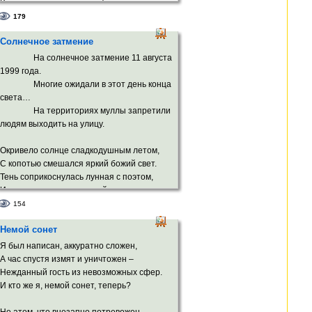
В противоречье троится фотон.
Одно другое заменить готово.
179
И в пику забытью всё помнит плоть.
Солнечное затмение
Вот равновесье выдавило стон,
За ним протестом выскочило слово –
На солнечное затмение 11 августа
И вздрогнул мной ужаленный Господь!
1999 года.
Многие ожидали в этот день конца
света…
На территориях муллы запретили
людям выходить на улицу.
Окривело солнце сладкодушным летом,
С копотью смешался яркий божий свет.
Тень соприкоснулась лунная с поэтом,
И родился этот солнечный сонет.
154
Охлос глупый лезет вверх в ажиотаже,
Немой сонет
Давится в азарте, как в последний раз…
Солнца шарик шарит, весь покрытый
Я был написан, аккуратно сложен,
сажей,
А час спустя измят и уничтожен –
В темноте по небу, будто ищет нас.
Нежданный гость из невозможных сфер.
И кто же я, немой сонет, теперь?
А Земля молитвы в звёздное шлёт небо,
А Земля подвоха с нетерпеньем ждёт…