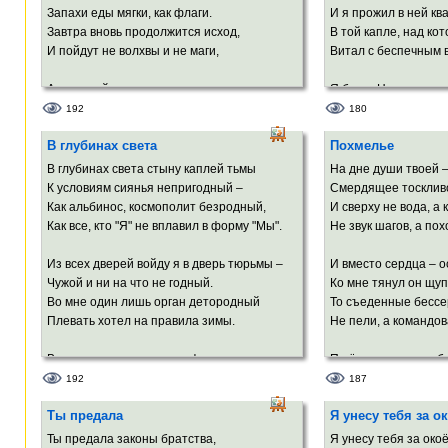
А Земля подвоха с нетерпеньем ждёт…
Запахи еды мягки, как флаги.
И я прожил в ней кв
Но отшелушился лик прекрасный Феба,
Завтра вновь продолжится исход,
В той капле, над кот
Лоб блеснул покатый, округлился рот!..
И пойдут не волхвы и не маги,
Витал с беспечным в
А теперь, родная, что угодно требуй,
А тяжелый, как земля в дожди,
Я был в Начале выд
Ведь мы сможем встретить следующий год!
Шлейф людей, похожий на комету.
Как ясность звёзд и
192
180
Во главе – Моше, за ним – вожди,
Я превратить хотел 
В глубинах света
Похмелье
Вслед колена.
Но – пальцем я попал 
По зиме и лету
В глубинах света стыну каплей тьмы
На дне души твоей 
Тянутся евреи меж столбов
Теперь я Воланду не
К условиям сиянья непригодный –
Смердящее тоскливо
Пыли и огня…
Всучить мне вместо
Как альбинос, космополит безродный,
И сверху не вода, а 
И крупный пот со лбов…
ЛОЖЬ!..
Как все, кто "Я" не вплавил в форму "Мы".
Не звук шагов, а по
Из всех дверей войду я в дверь тюрьмы –
И вместо сердца – 
Чужой и ни на что не годный.
Ко мне тянул он щу
Во мне один лишь орган детородный
То съеденные бесс
Плевать хотел на правила зимы.
Не пели, а командов
В противоречье троится фотон.
Пшёл вон отсюда, б
Одно другое заменить готово.
Осколок, уморительн
192
187
И в пику забытью всё помнит плоть.
И я потёк среди ост
Ты предала
Я унесу тебя за о
Вот равновесье выдавило стон,
Использованный же
За ним протестом выскочило слово –
Ты предала законы братства,
Я унесу тебя за око