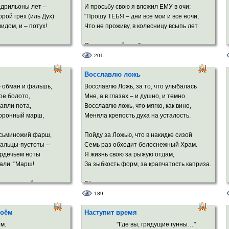
Только блеснёт вдруг твоё восклицание,
адрильоны лет –
И просьбу свою я вложил ЕМУ в очи:
Да прозвенит, как капель колыбельная
орой грех (иль Дух)
"Прошу ТЕБЯ – дни все мои и все ночи,
идом, и – потух!
Что не проживу, в колесницу всыпь лет
Вновь тишина беспокойно-постельная
В спальне, приглушенных свечек
ержан и щедр,
Подруги моей, чтобы не умирала
мерцание...
 темень тяжких недр.
До Судного дня, когда в мантии алой
201
Вот попросила сметану ты с творогом.
Добро в Любовь,
ТЫ выйдешь судить нас, сгоревших, сюда".
Восславлю ложь
не в глаз, а в бровь!..
Я посмотрел – ничего не осталось.
И стало вдруг тихо под крыльями век,
– обман и фальшь,
Восславлю Ложь, за то, что улыбалась
Осень на улице мокрыми клёнами
 верю ни на грош –
И я ощутил, как Архангел изрек
е болото,
Мне, а в глазах – и душно, и темно.
Над головой чересчур размахалась,
 чистой Правды –
Багрово-кипящее жгучее: "Да!"
капли пота,
Восславлю ложь, что мягко, как вино,
И желудями – своими патронами –
хоронный марш,
Меняла крепость духа на усталость.
Лета сшибает остатки вранья.
осьминожий фарш,
Пойду за Ложью, что в накидке сизой
Там, где детишки гуляли с матронами –
пальцы-пустоты –
Семь раз обходит белоснежный Храм.
С карканьем кружит десант воронья,
ердечьем ноты
Я жизнь свою за рыжую отдам,
Чёрными сверху махая знамёнами.
али: "Марш!
За зыбкость форм, за крапчатость каприза.
Но проходил
Там сегодня
есполезный пар,
Её гостеприимства многоцветье,
Не
ое чудо!"
Её пиры я воспою в стихах.
189
Я.
атков блуда –
И пусть в похмелье на моих руках
коём
Наступит время
нщиной отвар.
Проступит кровью прошлое столетье –
ём.
"Где вы, грядущие гунны…"