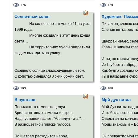
И одиночество, и пузырёчки смеха,
И спустя много лет 
176
179
Рассветное томление успеха,
Две улыбки взойдут 
Солнечный сонет
Художник. Пейзаж
Уверенность, что попадаешь в масть.
И они нарисуют теб
На солнечное затмение 11 августа
Писал он, словно ос
И в вечность хочется, оскалившись,
В середине весёлого
1999 года.
Слепая ветка, ж
вцепиться,
Посреди пышнотелог
Многие ожидали в этот день конца
Как в колесо сверкающая спица.
света…
Шафран небес, зелё
И другие законы вес
На территориях муллы запретили
Травы, и клюквы кра
И забудут народы пр
людям выходить на улицу.
И Бог улыбнётся в б
И ты, по кочкам ска
Из Шуберта забред
Окривело солнце сладкодушным летом,
Как-будто сослана с
С копотью смешался яркий божий свет.
Ты в наказание суров
Тень соприкоснулась лунная с поэтом,
И родился этот солнечный сонет.
Мир одиночеством п
193
180
Огнями, что без муз
В пустыне
Мрй дух витал
Охлос глупый лезет вверх в ажиотаже,
И даже фиолетовый
Давится в азарте, как в последний раз…
На горизонте тонок 
Посылают в темень поцелуи
Мой Дух витал над к
Солнца шарик шарит, весь покрытый
Бриллиантовые семечки костров.
И то была вселенна
сажей,
А по болоту – хаос, 
Над пустыней гаснет: "Áллилуя - а-а!". . .
Открытая на кончик
В темноте по небу, будто ищет нас.
И пропасти в твоих 
В разноцветной пляске голосов.
Моим знакомым – Во
А Земля молитвы в звёздное шлёт небо,
По шатрам расходится народ,
Он превратил мои со