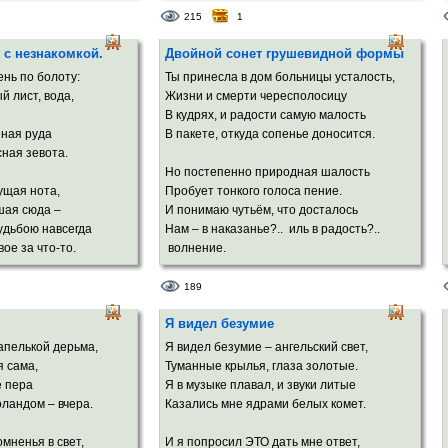
на рассвете земном
215
1
и увидят их дети.
И я с тех пор дотошен, как мангуст,
 с незнакомкой.
Двойной сонет грушевидной формы
Лишаю змей изящества и линий.
я и меня
Порок описывая, как историк Плиний,
ень по болоту:
Ты принесла в дом больницы усталость,
 русого дня
Зверею внешне, но внутри я пуст.
ёлтый лист, вода,
Жизни и смерти чересполосицу
о жаркого лета.
В кудрях, и радости самую малость
Так почему из всех земных событий
ная руда
В пакете, откуда сопенье доносится.
ь мир обоймут,
Врачую мелкий точечный укус?
сная зевота.
о пряник и кнут,
Быть может, потому, что хуже нет
Но постепенно природная шалость
езвременье где-то.
Выдёргивать из дружбы крепкой нити,
чущая нота,
Пробует тонкого голоса пение.
Выкапывать тугой от ягод куст,
шая сюда –
И понимаю чутьём, что досталось
И в утро лить бездонно-чёрный свет?!.
удьбою навсегда
Нам – в наказанье?.. иль в радость?..
ое за что-то.
волнение.
ронизан и тоской,
В голосе этом – и злато пророчества,
189
ыки погасли.
И амальгама глухого забвения,
Я видел безумие
 покой
Мощь грозовая инстинктов развязанных.
и несчастлив.
апелькой дерьма,
Я видел безумие – ангельский свет,
Скажется ль в крошке влияние отчества?
я сама,
Туманные крылья, глаза золотые.
смута, страх,
Или погубит её нетерпение?
е пера
Я в музыке плавал, и звуки литые
больших глазах.
Или судьба её в линиях смазанных?
ландом – вчера.
Казались мне ядрами белых комет.
А из-за двери закрытой – ни шороха.
мненья в свет,
И я попросил ЭТО дать мне ответ,